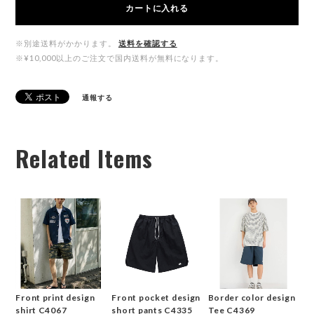
カートに入れる
※別途送料がかかります。
送料を確認する
※¥10,000以上のご注文で国内送料が無料になります。
通報する
Related Items
Front print design
Front pocket design
Border color design
shirt C4067
short pants C4335
Tee C4369