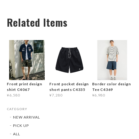
Related Items
Front print design
Front pocket design
Border color design
shirt C4067
short pants C4335
Tee C4369
¥6,580
¥7,280
¥6,980
CATEGORY
NEW ARRIVAL
PICK UP
ALL