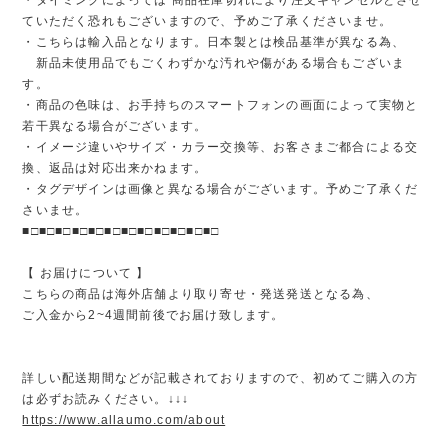
ていただく恐れもございますので、予めご了承くださいませ。
・こちらは輸入品となります。日本製とは検品基準が異なる為、
新品未使用品でもごくわずかな汚れや傷がある場合もございま
す。
・商品の色味は、お手持ちのスマートフォンの画面によって実物と
若干異なる場合がございます。
・イメージ違いやサイズ・カラー交換等、お客さまご都合による交
換、返品は対応出来かねます。
・タグデザインは画像と異なる場合がございます。予めご了承くだ
さいませ。
■□■□■□■□■□■□■□■□■□■□■□■□
【 お届けについて 】
こちらの商品は海外店舗より取り寄せ・発送発送となる為、
ご入金から2~4週間前後でお届け致します。
詳しい配送期間などが記載されておりますので、初めてご購入の方
は必ずお読みください。↓↓↓
https://www.allaumo.com/about