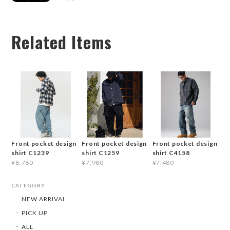
Related Items
Front pocket design
Front pocket design
Front pocket design
shirt C1239
shirt C1259
shirt C4158
¥8,780
¥7,980
¥7,480
CATEGORY
NEW ARRIVAL
PICK UP
ALL