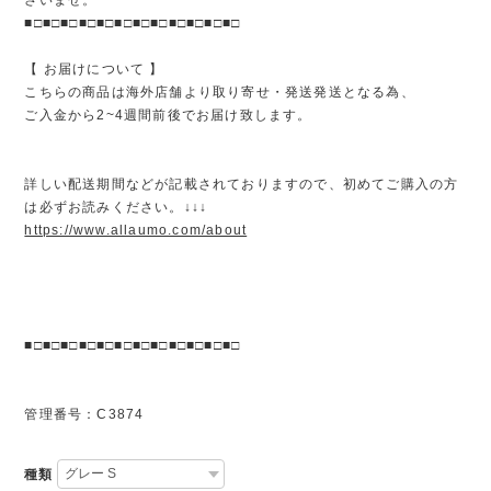
■□■□■□■□■□■□■□■□■□■□■□■□
【 お届けについて 】
こちらの商品は海外店舗より取り寄せ・発送発送となる為、
ご入金から2~4週間前後でお届け致します。
詳しい配送期間などが記載されておりますので、初めてご購入の方
は必ずお読みください。↓↓↓
https://www.allaumo.com/about
■□■□■□■□■□■□■□■□■□■□■□■□
管理番号：C3874
種類