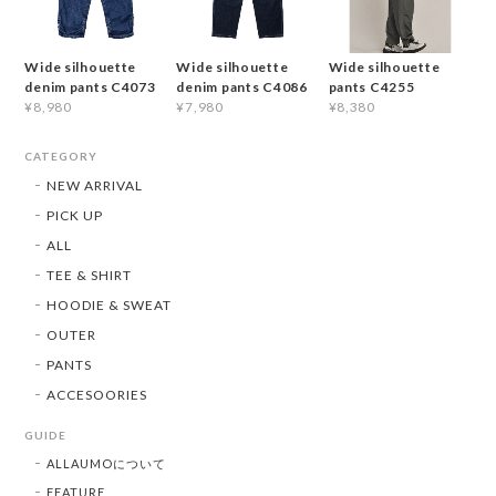
Wide silhouette
Wide silhouette
Wide silhouette
denim pants C4073
denim pants C4086
pants C4255
¥8,980
¥7,980
¥8,380
CATEGORY
NEW ARRIVAL
PICK UP
ALL
TEE & SHIRT
HOODIE & SWEAT
OUTER
PANTS
ACCESOORIES
GUIDE
ALLAUMOについて
FEATURE