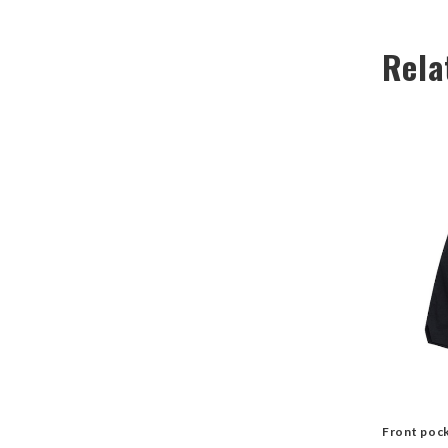
Rela
Front poc