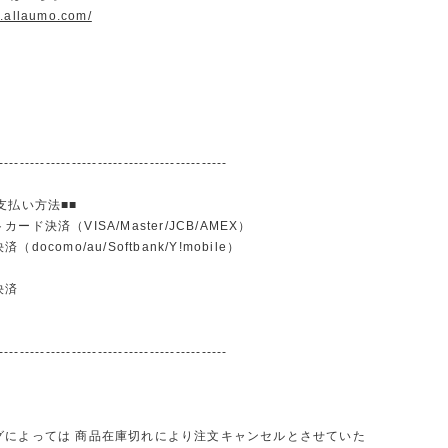
w.allaumo.com/
--------------------------------------------
支払い方法■■
ード決済（VISA/Master/JCB/AMEX）
docomo/au/Softbank/Y!mobile）
込
決済
--------------------------------------------
グによっては 商品在庫切れにより注文キャンセルとさせていた