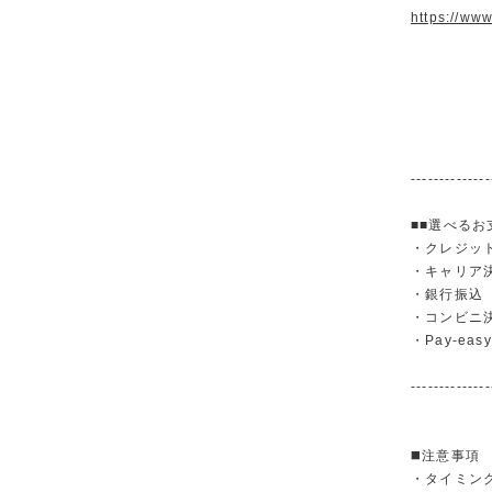
https://ww
--------------
■■選べるお
・クレジットカ
・キャリア決済（
・銀行振
・コンビニ
・Pay-easy
--------------
◼️注意事項
・タイミン