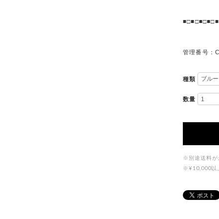
■□■□■□■□■
管理番号：C
種類
数量
※別途送料が
※¥10,0