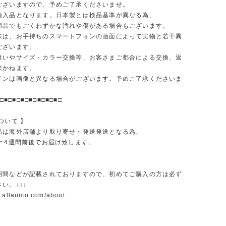
ございますので、予めご了承くださいませ。
輸入品となります。日本製とは検品基準が異なる為、
品でもごくわずかな汚れや傷がある場合もございます。
味は、お手持ちのスマートフォンの画面によって実物と若干異
ございます。
違いやサイズ・カラー交換等、お客さまご都合による交換、返
来かねます。
インは画像と異なる場合がございます。予めご了承くださいま
□■□■□■□■□■□■□■□
ついて 】
品は海外店舗より取り寄せ・発送発送となる為、
2~4週間前後でお届け致します。
期間などが記載されておりますので、初めてご購入の方は必ず
い。↓↓↓
w.allaumo.com/about