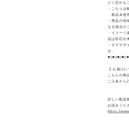
だく恐れも
・こちらは
新品未使用
・商品の色
なる場合が
・イメージ
品は対応出
・タグデザ
せ。
■□■□■□■□■
【 お届けに
こちらの商
ご入金から
詳しい配送
お読みくださ
https://ww