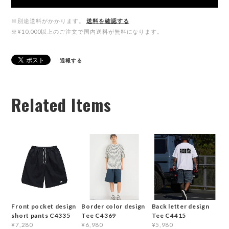
※別途送料がかかります。
送料を確認する
※¥10,000以上のご注文で国内送料が無料になります。
通報する
Related Items
Front pocket design
Border color design
Back letter design
short pants C4335
Tee C4369
Tee C4415
¥7,280
¥6,980
¥5,980