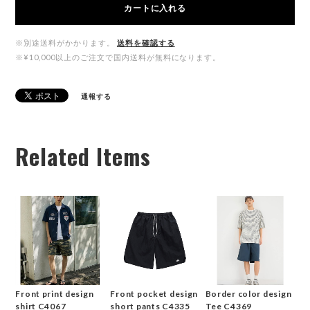
カートに入れる
※別途送料がかかります。
送料を確認する
※¥10,000以上のご注文で国内送料が無料になります。
通報する
Related Items
Front print design
Front pocket design
Border color design
shirt C4067
short pants C4335
Tee C4369