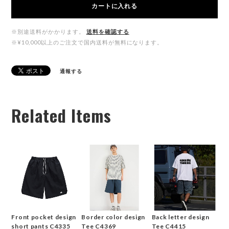
カートに入れる
※別途送料がかかります。
送料を確認する
※¥10,000以上のご注文で国内送料が無料になります。
通報する
Related Items
Front pocket design
Border color design
Back letter design
short pants C4335
Tee C4369
Tee C4415