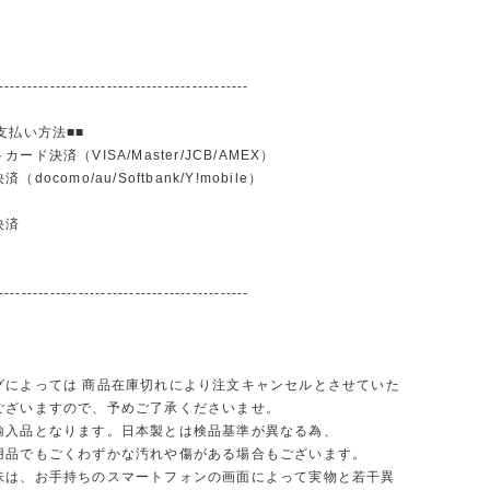
--------------------------------------------
支払い方法■■
ード決済（VISA/Master/JCB/AMEX）
docomo/au/Softbank/Y!mobile）
込
決済
--------------------------------------------
グによっては 商品在庫切れにより注文キャンセルとさせていた
ございますので、予めご了承くださいませ。
輸入品となります。日本製とは検品基準が異なる為、
品でもごくわずかな汚れや傷がある場合もございます。
味は、お手持ちのスマートフォンの画面によって実物と若干異