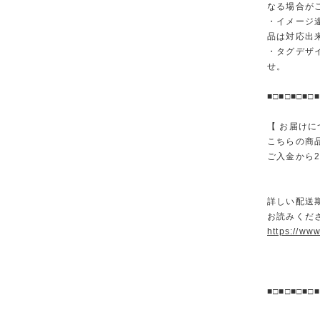
なる場合が
・イメージ
品は対応出
・タグデザ
せ。
■□■□■□■□■
【 お届けに
こちらの商
ご入金から
詳しい配送
お読みくださ
https://ww
■□■□■□■□■