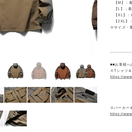
【M】：着丈 
【L】：着丈 
【XL】：着丈
【2XL】：着
※サイズ・
--------------
■■お客様へ
※Tシャツ
https://ww
※パーカー
https://ww