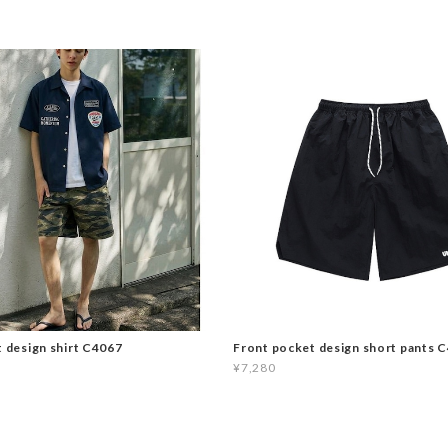
t design shirt C4067
Front pocket design short pants 
¥7,280