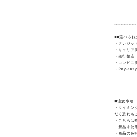
--------------
■■選べるお
・クレジットカ
・キャリア決済（
・銀行振
・コンビニ
・Pay-easy
--------------
◼️注意事項
・タイミン
だく恐れも
・こちらは
新品未使用
・商品の色