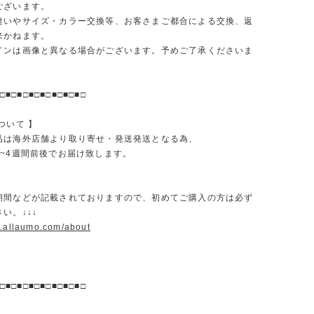
ございます。
違いやサイズ・カラー交換等、お客さまご都合による交換、返
来かねます。
インは画像と異なる場合がございます。予めご了承くださいま
□■□■□■□■□■□■□■□
ついて 】
品は海外店舗より取り寄せ・発送発送となる為、
2~4週間前後でお届け致します。
期間などが記載されておりますので、初めてご購入の方は必ず
い。↓↓↓
w.allaumo.com/about
□■□■□■□■□■□■□■□