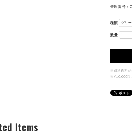
管理番号：C
種類
数量
※別途送料が
※¥10,0
ted Items