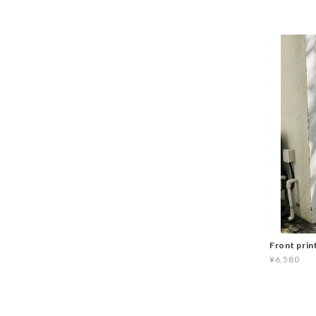
Front prin
¥6,580