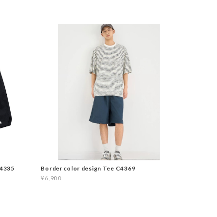
C4335
Border color design Tee C4369
¥6,980