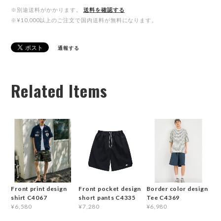
※別途送料がかかります。
送料を確認する
※¥10,000以上のご注文で国内送料が無料になります。
通報する
Related Items
Front print design
Front pocket design
Border color design
shirt C4067
short pants C4335
Tee C4369
¥6,580
¥7,280
¥6,980