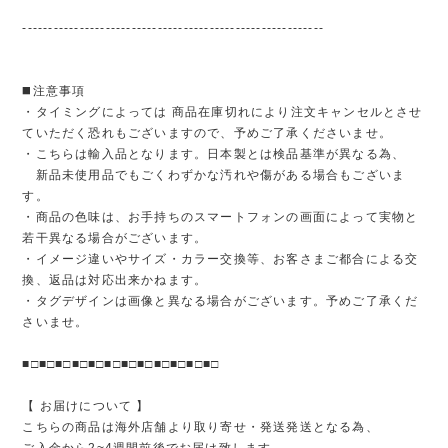
----------------------------------------------------------
◼️注意事項
・タイミングによっては 商品在庫切れにより注文キャンセルとさせ
ていただく恐れもございますので、予めご了承くださいませ。
・こちらは輸入品となります。日本製とは検品基準が異なる為、
新品未使用品でもごくわずかな汚れや傷がある場合もございま
す。
・商品の色味は、お手持ちのスマートフォンの画面によって実物と
若干異なる場合がございます。
・イメージ違いやサイズ・カラー交換等、お客さまご都合による交
換、返品は対応出来かねます。
・タグデザインは画像と異なる場合がございます。予めご了承くだ
さいませ。
■□■□■□■□■□■□■□■□■□■□■□■□
【 お届けについて 】
こちらの商品は海外店舗より取り寄せ・発送発送となる為、
ご入金から2~4週間前後でお届け致します。