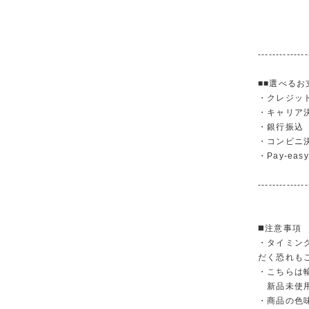
--------------
■■選べるお
・クレジットカ
・キャリア決済（
・銀行振
・コンビニ
・Pay-easy
--------------
◼️注意事項
・タイミン
だく恐れも
・こちらは
新品未使用
・商品の色