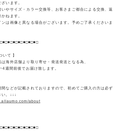
ございます。
違いやサイズ・カラー交換等、お客さまご都合による交換、返
来かねます。
インは画像と異なる場合がございます。予めご了承くださいま
□■□■□■□■□■□■□■□
ついて 】
品は海外店舗より取り寄せ・発送発送となる為、
2~4週間前後でお届け致します。
期間などが記載されておりますので、初めてご購入の方は必ず
い。↓↓↓
w.allaumo.com/about
□■□■□■□■□■□■□■□