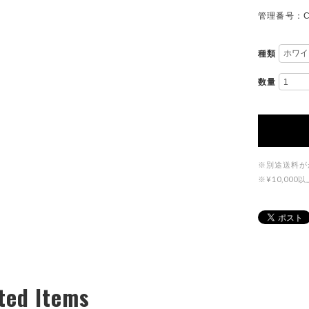
管理番号：C
種類
数量
※別途送料が
※¥10,0
ted Items