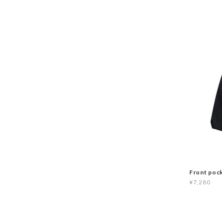
Front poc
¥7,280