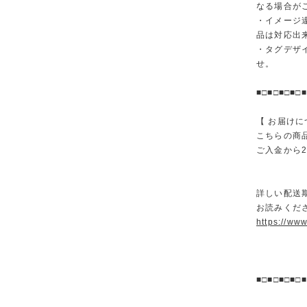
なる場合が
・イメージ
品は対応出
・タグデザ
せ。
■□■□■□■□■
【 お届けに
こちらの商
ご入金から
詳しい配送
お読みくださ
https://ww
■□■□■□■□■