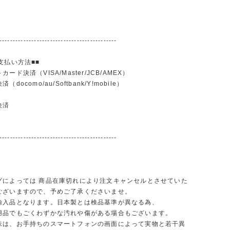
--------------------------------------------
支払い方法■■
ード決済（VISA/Master/JCB/AMEX）
docomo/au/Softbank/Y!mobile）
込
決済
--------------------------------------------
グによっては 商品在庫切れにより注文キャンセルとさせていた
ございますので、予めご了承くださいませ。
輸入品となります。日本製とは検品基準が異なる為、
品でもごくわずかな汚れや傷がある場合もございます。
味は、お手持ちのスマートフォンの画面によって実物と若干異