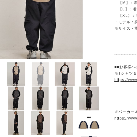
【M】：着丈 
【L】：着丈 
【XL】：着丈
・モデル：身
※サイズ・
--------------
■■お客様へ
※Tシャツ
https://ww
※パーカー
https://ww