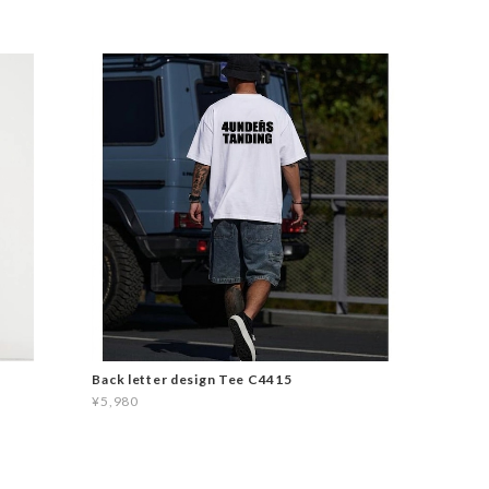
Back letter design Tee C4415
¥5,980