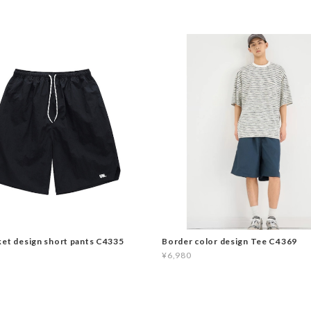
ket design short pants C4335
Border color design Tee C4369
¥6,980