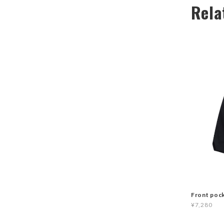
Rela
Front poc
¥7,280