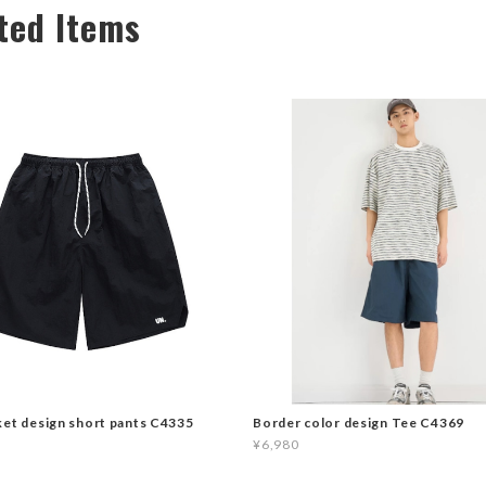
ted Items
ket design short pants C4335
Border color design Tee C4369
¥6,980