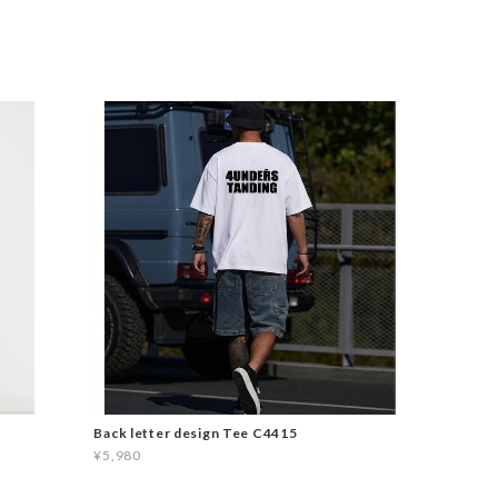
Back letter design Tee C4415
¥5,980