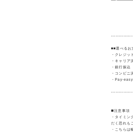
--------------
■■選べるお
・クレジットカ
・キャリア決済（
・銀行振
・コンビニ
・Pay-easy
--------------
◼️注意事項
・タイミン
だく恐れも
・こちらは