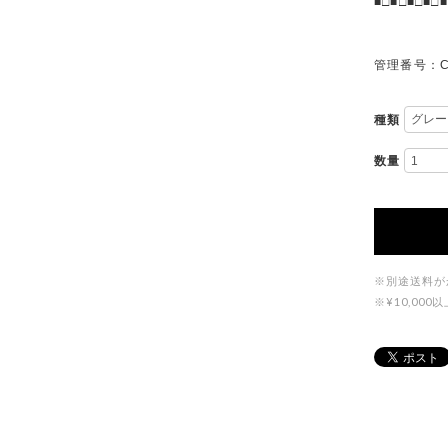
■□■□■□■□■
管理番号：C
種類
数量
※別途送料が
※¥10,0