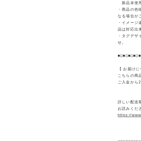
新品未使用
・商品の色
なる場合が
・イメージ
品は対応出
・タグデザ
せ。
■□■□■□■□■
【 お届けに
こちらの商
ご入金から
詳しい配送
お読みくださ
https://ww