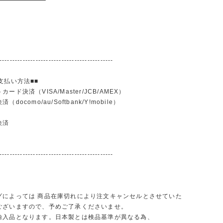
--------------------------------------------
支払い方法■■
ード決済（VISA/Master/JCB/AMEX）
docomo/au/Softbank/Y!mobile）
込
決済
--------------------------------------------
グによっては 商品在庫切れにより注文キャンセルとさせていた
ございますので、予めご了承くださいませ。
輸入品となります。日本製とは検品基準が異なる為、