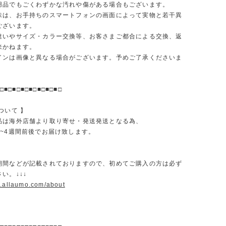
品でもごくわずかな汚れや傷がある場合もございます。
味は、お手持ちのスマートフォンの画面によって実物と若干異
ございます。
違いやサイズ・カラー交換等、お客さまご都合による交換、返
来かねます。
インは画像と異なる場合がございます。予めご了承くださいま
□■□■□■□■□■□■□■□
ついて 】
品は海外店舗より取り寄せ・発送発送となる為、
2~4週間前後でお届け致します。
期間などが記載されておりますので、初めてご購入の方は必ず
い。↓↓↓
w.allaumo.com/about