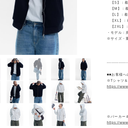
【S】：着丈 
【M】：着丈 
【L】：着丈 
【XL】：着丈
【2XL】：着
・モデル：身
※サイズ・
--------------
■■お客様へ
※Tシャツ
https://ww
※パーカー
https://ww