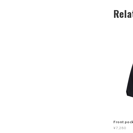
Rela
Front poc
¥7,280