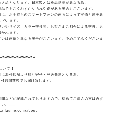
輸入品となります。日本製とは検品基準が異なる為、
品でもごくわずかな汚れや傷がある場合もございます。
味は、お手持ちのスマートフォンの画面によって実物と若干異
ございます。
違いやサイズ・カラー交換等、お客さまご都合による交換、返
来かねます。
インは画像と異なる場合がございます。予めご了承くださいま
□■□■□■□■□■□■□■□
ついて 】
品は海外店舗より取り寄せ・発送発送となる為、
2~4週間前後でお届け致します。
期間などが記載されておりますので、初めてご購入の方は必ず
い。↓↓↓
w.allaumo.com/about