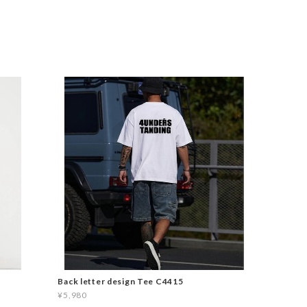
Back letter design Tee C4415
¥5,980