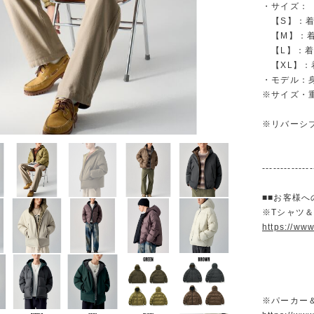
・サイズ：
【S】：着丈 
【M】：着丈 
【L】：着丈 
【XL】：着丈
・モデル：身
※サイズ・
※リバーシ
--------------
■■お客様へ
※Tシャツ
https://ww
※パーカー