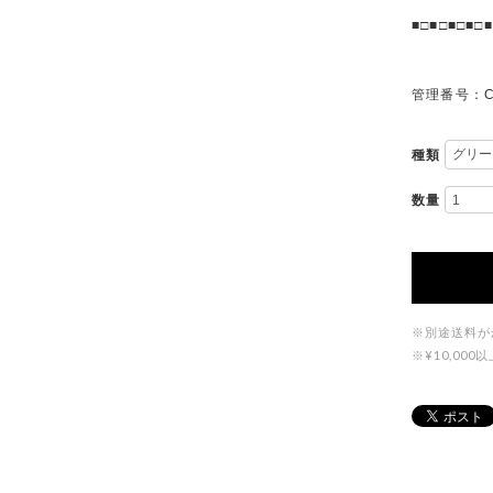
■□■□■□■□■
管理番号：C
種類
数量
※別途送料が
※¥10,0