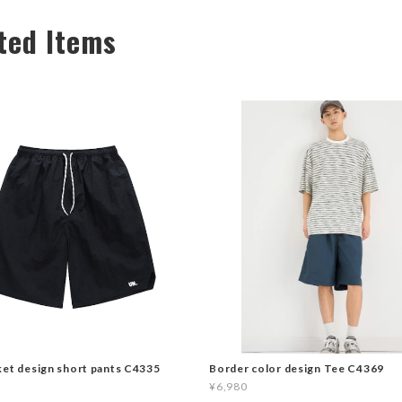
ted Items
ket design short pants C4335
Border color design Tee C4369
¥6,980