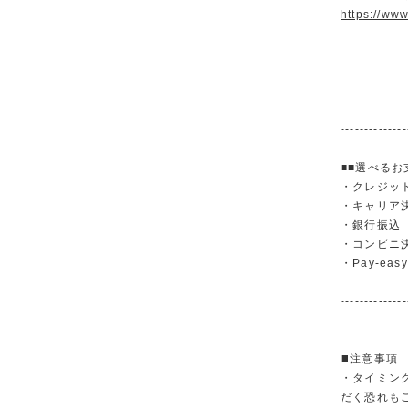
https://ww
--------------
■■選べるお
・クレジットカ
・キャリア決済（
・銀行振
・コンビニ
・Pay-easy
--------------
◼️注意事項
・タイミン
だく恐れも