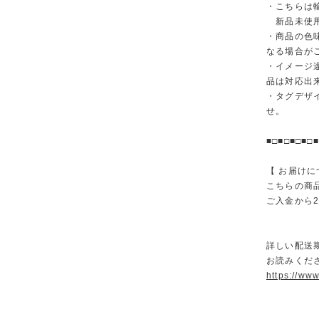
・こちらは
新品未使用
・商品の色
なる場合が
・イメージ
品は対応出
・タグデザ
せ。
■□■□■□■□■
【 お届けに
こちらの商
ご入金から
詳しい配送
お読みくださ
https://ww