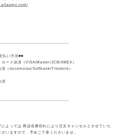
w.allaumo.com/
--------------------------------------------
支払い方法■■
ード決済（VISA/Master/JCB/AMEX）
docomo/au/Softbank/Y!mobile）
込
決済
--------------------------------------------
グによっては 商品在庫切れにより注文キャンセルとさせていた
ございますので、予めご了承くださいませ。