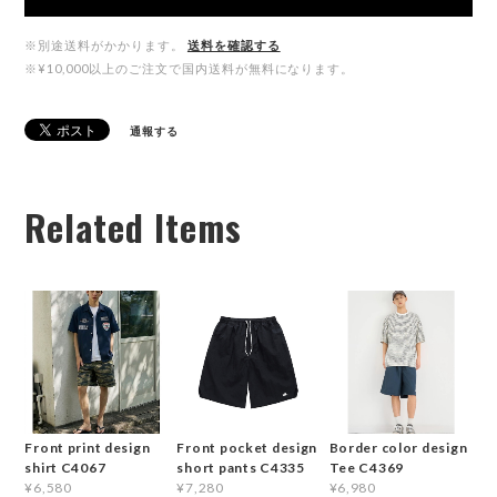
※別途送料がかかります。
送料を確認する
※¥10,000以上のご注文で国内送料が無料になります。
通報する
Related Items
Front print design
Front pocket design
Border color design
shirt C4067
short pants C4335
Tee C4369
¥6,580
¥7,280
¥6,980