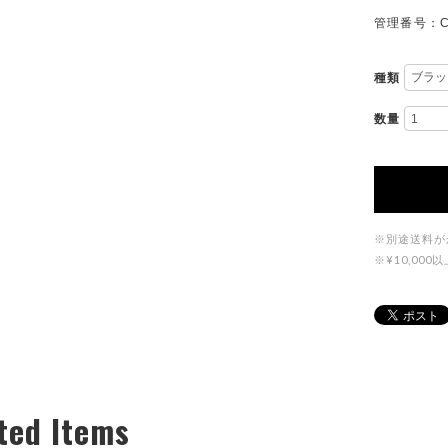
管理番号：C
種類
数量
※別途送料が
※¥10,0
ted Items