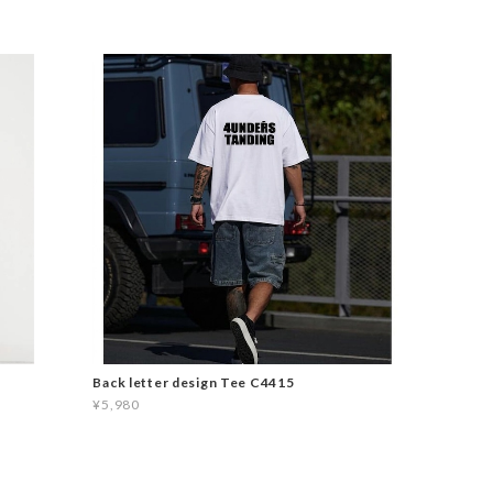
Back letter design Tee C4415
¥5,980