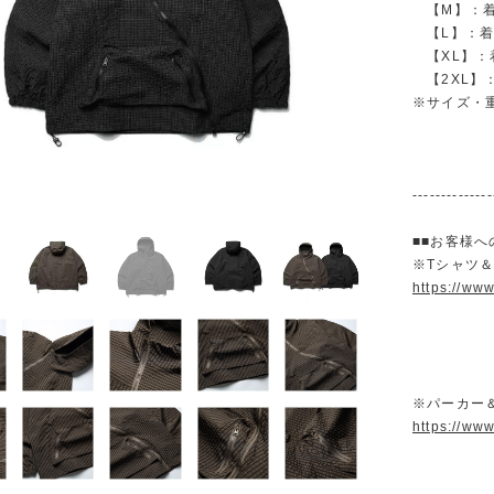
【M】：着丈 
【L】：着丈 
【XL】：着丈
【2XL】：着
※サイズ・
--------------
■■お客様へ
※Tシャツ
https://ww
※パーカー
https://ww