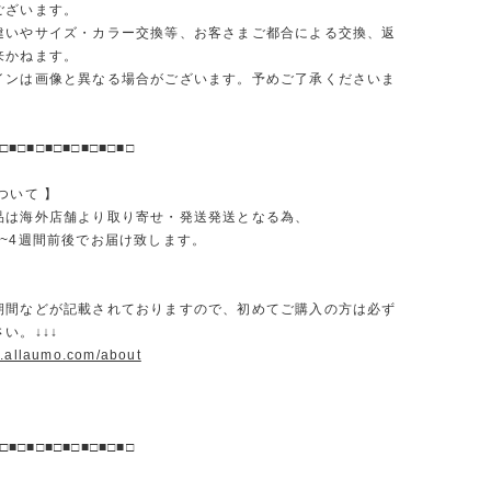
ございます。
違いやサイズ・カラー交換等、お客さまご都合による交換、返
来かねます。
インは画像と異なる場合がございます。予めご了承くださいま
□■□■□■□■□■□■□■□
ついて 】
品は海外店舗より取り寄せ・発送発送となる為、
2~4週間前後でお届け致します。
期間などが記載されておりますので、初めてご購入の方は必ず
い。↓↓↓
w.allaumo.com/about
□■□■□■□■□■□■□■□