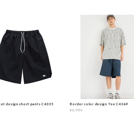
ket design short pants C4335
Border color design Tee C4369
¥6,980