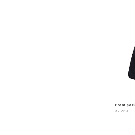
Front poc
¥7,280