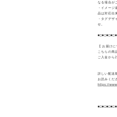
なる場合が
・イメージ
品は対応出
・タグデザ
せ。
■□■□■□■□■
【 お届けに
こちらの商
ご入金から
詳しい配送
お読みくださ
https://ww
■□■□■□■□■