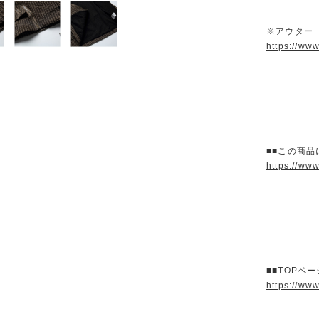
※アウター
https://ww
■■この商品
https://ww
■■TOPペ
https://ww