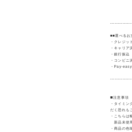
--------------
■■選べるお
・クレジットカ
・キャリア決済（
・銀行振
・コンビニ
・Pay-easy
--------------
◼️注意事項
・タイミン
だく恐れも
・こちらは
新品未使用
・商品の色