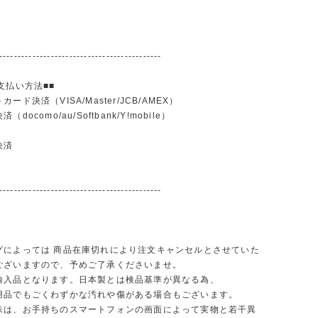
--------------------------------------------
支払い方法■■
ード決済（VISA/Master/JCB/AMEX）
docomo/au/Softbank/Y!mobile）
込
決済
--------------------------------------------
グによっては 商品在庫切れにより注文キャンセルとさせていた
ございますので、予めご了承くださいませ。
輸入品となります。日本製とは検品基準が異なる為、
品でもごくわずかな汚れや傷がある場合もございます。
味は、お手持ちのスマートフォンの画面によって実物と若干異