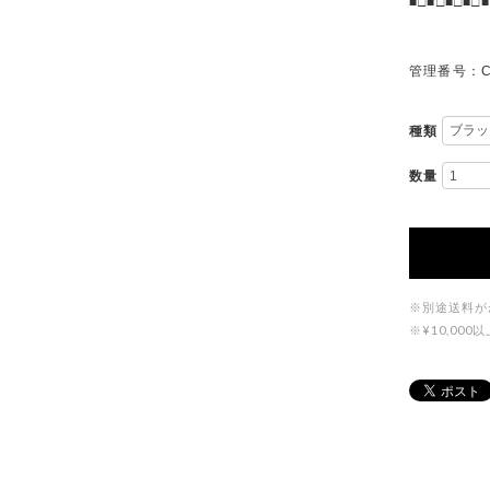
■□■□■□■□■
管理番号：C
種類
数量
※別途送料が
※¥10,0