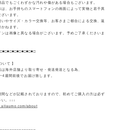
品でもごくわずかな汚れや傷がある場合もございます。
味は、お手持ちのスマートフォンの画面によって実物と若干異
ございます。
違いやサイズ・カラー交換等、お客さまご都合による交換、返
来かねます。
インは画像と異なる場合がございます。予めご了承くださいま
□■□■□■□■□■□■□■□
ついて 】
品は海外店舗より取り寄せ・発送発送となる為、
2~4週間前後でお届け致します。
期間などが記載されておりますので、初めてご購入の方は必ず
い。↓↓↓
w.allaumo.com/about