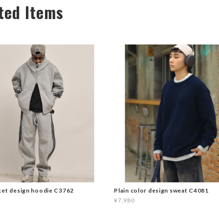
ted Items
ket design hoodie C3762
Plain color design sweat C4081
¥7,980