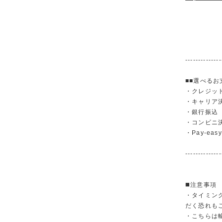
--------------
■■選べるお
・クレジットカ
・キャリア決済（
・銀行振
・コンビニ
・Pay-easy
--------------
◼️注意事項
・タイミン
だく恐れも
・こちらは