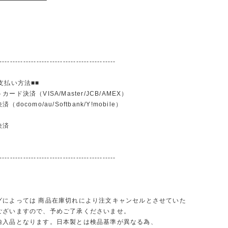
--------------------------------------------
支払い方法■■
ード決済（VISA/Master/JCB/AMEX）
docomo/au/Softbank/Y!mobile）
込
決済
--------------------------------------------
グによっては 商品在庫切れにより注文キャンセルとさせていた
ございますので、予めご了承くださいませ。
輸入品となります。日本製とは検品基準が異なる為、