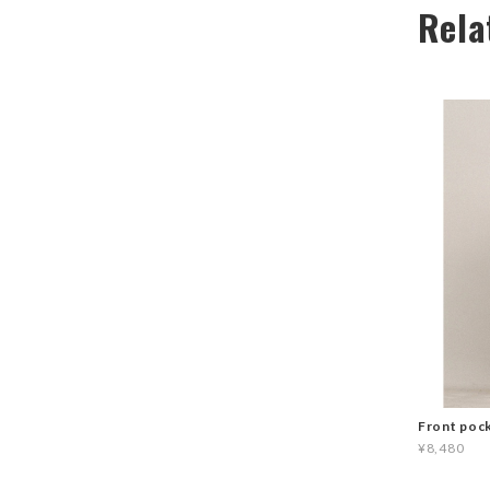
Rela
Front poc
¥8,480