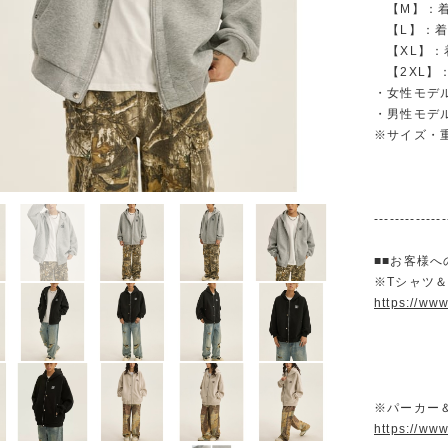
【M】：着丈 
【L】：着丈 
【XL】：着丈
【2XL】：着
・女性モデル
・男性モデル
※サイズ・
--------------
■■お客様へ
※Tシャツ
https://ww
※パーカー
https://ww