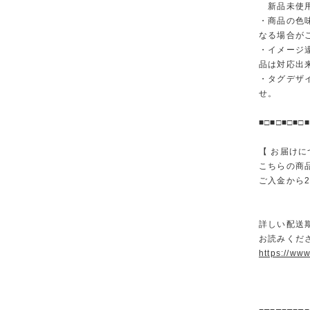
新品未使用
・商品の色
なる場合が
・イメージ
品は対応出
・タグデザ
せ。
■□■□■□■□■
【 お届けに
こちらの商
ご入金から
詳しい配送
お読みくださ
https://ww