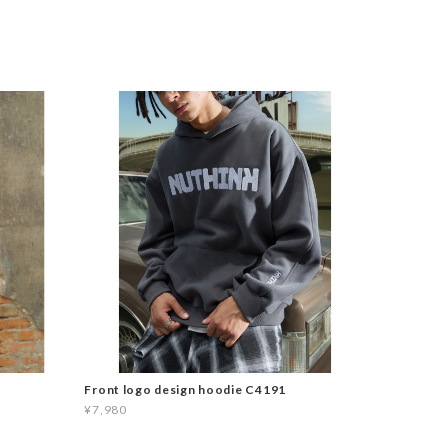
Front logo design hoodie C4191
¥7,980