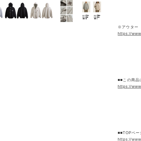
※アウター
https://ww
■■この商品
https://ww
■■TOPペ
https://ww