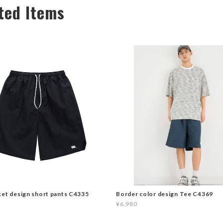
ted Items
ket design short pants C4335
Border color design Tee C4369
¥6,980