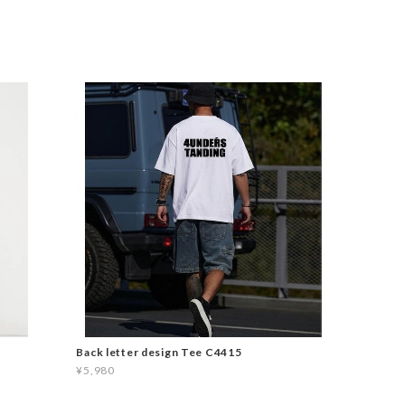
Back letter design Tee C4415
¥5,980