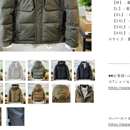
【M】：着丈 6
【L】：着丈 
【XL】：着丈 
【2XL】：着丈
【3XL】：着
【4XL】：着
※サイズ・
--------------
■■お客様へ
※Tシャツ
https://ww
※パーカー
https://ww