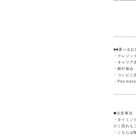
--------------
■■選べるお
・クレジットカ
・キャリア決済（
・銀行振
・コンビニ
・Pay-easy
--------------
◼️注意事項
・タイミン
だく恐れも
・こちらは