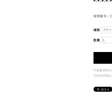
■□■□■□■□■
管理番号：C
種類
数量
※別途送料が
※¥10,0