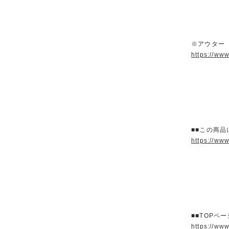
※アウター
https://ww
■■この商品
https://ww
■■TOPペ
https://ww