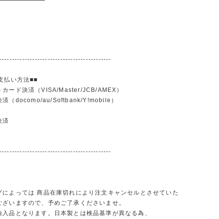
--------------------------------------------
支払い方法■■
ード決済（VISA/Master/JCB/AMEX）
docomo/au/Softbank/Y!mobile）
込
決済
--------------------------------------------
グによっては 商品在庫切れにより注文キャンセルとさせていた
ございますので、予めご了承くださいませ。
輸入品となります。日本製とは検品基準が異なる為、