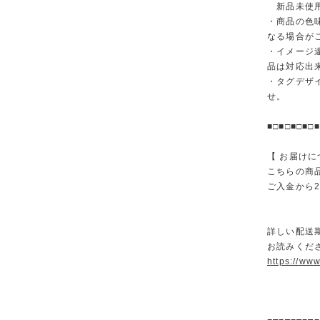
新品未使用
・商品の色
なる場合が
・イメージ
品は対応出
・タグデザ
せ。
■□■□■□■□■
【 お届けに
こちらの商
ご入金から
詳しい配送
お読みくださ
https://ww