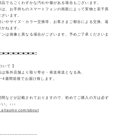
品でもごくわずかな汚れや傷がある場合もございます。
味は、お手持ちのスマートフォンの画面によって実物と若干異
ございます。
違いやサイズ・カラー交換等、お客さまご都合による交換、返
来かねます。
インは画像と異なる場合がございます。予めご了承くださいま
□■□■□■□■□■□■□■□
ついて 】
品は海外店舗より取り寄せ・発送発送となる為、
2~4週間前後でお届け致します。
期間などが記載されておりますので、初めてご購入の方は必ず
い。↓↓↓
w.allaumo.com/about