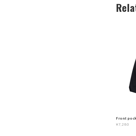
Rela
Front poc
¥7,280