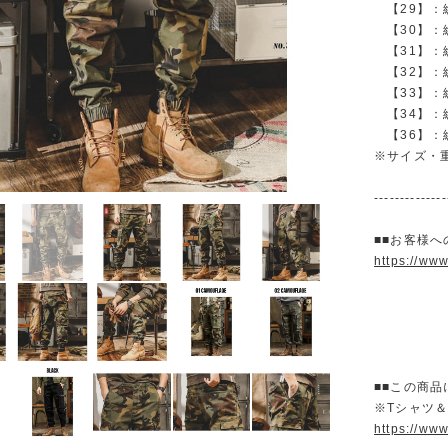
【29】：総丈
【30】：総丈
【31】：総丈
【32】：総丈
【33】：総丈
【34】：総丈
【36】：総丈
※サイズ・
--------------
■■お客様へ
https://ww
■■この商品
※Tシャツ
https://ww