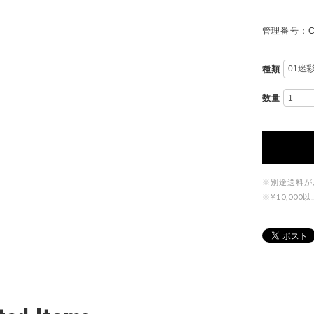
管理番号：C
種類
数量
※別途送料が
※¥10,0