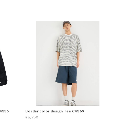
C4335
Border color design Tee C4369
¥6,980