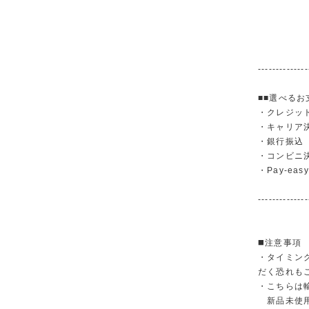
--------------
■■選べるお
・クレジットカ
・キャリア決済（
・銀行振
・コンビニ
・Pay-easy
--------------
◼️注意事項
・タイミン
だく恐れも
・こちらは
新品未使用