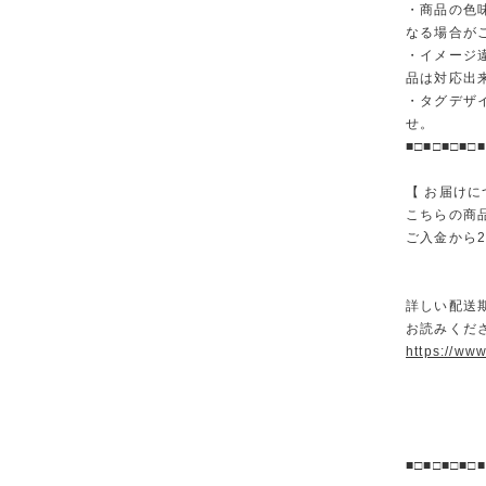
・商品の色
なる場合が
・イメージ
品は対応出
・タグデザ
せ。
■□■□■□■□■
【 お届けに
こちらの商
ご入金から
詳しい配送
お読みくださ
https://ww
■□■□■□■□■