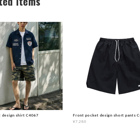
ted Items
t design shirt C4067
Front pocket design short pants 
¥7,280