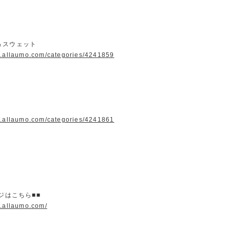
＆スウェット
w.allaumo.com/categories/4241859
w.allaumo.com/categories/4241861
ージはこちら■■
w.allaumo.com/