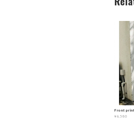
Rela
Front prin
¥6,580