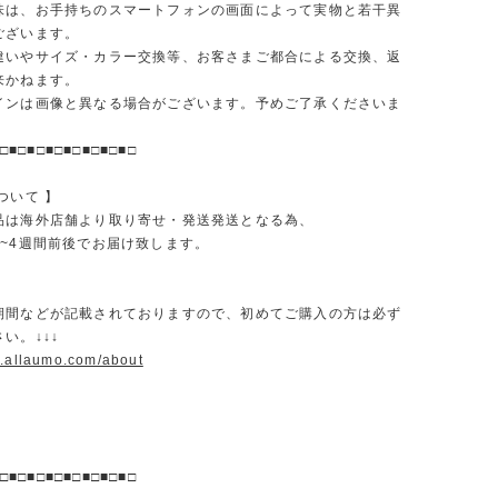
味は、お手持ちのスマートフォンの画面によって実物と若干異
ございます。
違いやサイズ・カラー交換等、お客さまご都合による交換、返
来かねます。
インは画像と異なる場合がございます。予めご了承くださいま
□■□■□■□■□■□■□■□
ついて 】
品は海外店舗より取り寄せ・発送発送となる為、
2~4週間前後でお届け致します。
期間などが記載されておりますので、初めてご購入の方は必ず
い。↓↓↓
w.allaumo.com/about
□■□■□■□■□■□■□■□