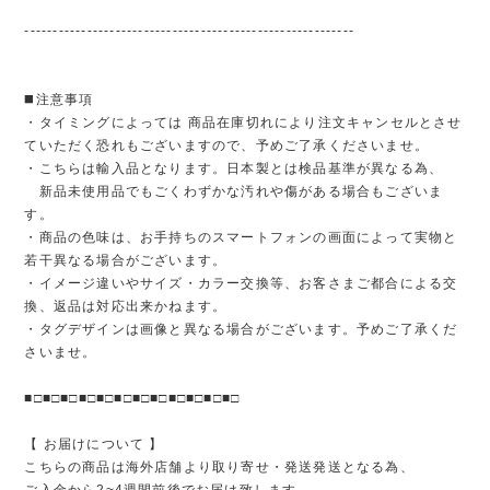
----------------------------------------------------------
◼️注意事項
・タイミングによっては 商品在庫切れにより注文キャンセルとさせ
ていただく恐れもございますので、予めご了承くださいませ。
・こちらは輸入品となります。日本製とは検品基準が異なる為、
新品未使用品でもごくわずかな汚れや傷がある場合もございま
す。
・商品の色味は、お手持ちのスマートフォンの画面によって実物と
若干異なる場合がございます。
・イメージ違いやサイズ・カラー交換等、お客さまご都合による交
換、返品は対応出来かねます。
・タグデザインは画像と異なる場合がございます。予めご了承くだ
さいませ。
■□■□■□■□■□■□■□■□■□■□■□■□
【 お届けについて 】
こちらの商品は海外店舗より取り寄せ・発送発送となる為、
ご入金から2~4週間前後でお届け致します。