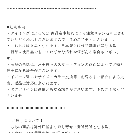
----------------------------------------------------------
◼️注意事項
・タイミングによっては 商品在庫切れにより注文キャンセルとさせ
ていただく恐れもございますので、予めご了承くださいませ。
・こちらは輸入品となります。日本製とは検品基準が異なる為、
新品未使用品でもごくわずかな汚れや傷がある場合もございま
す。
・商品の色味は、お手持ちのスマートフォンの画面によって実物と
若干異なる場合がございます。
・イメージ違いやサイズ・カラー交換等、お客さまご都合による交
換、返品は対応出来かねます。
・タグデザインは画像と異なる場合がございます。予めご了承くだ
さいませ。
■□■□■□■□■□■□■□■□■□■□■□■□
【 お届けについて 】
こちらの商品は海外店舗より取り寄せ・発送発送となる為、
ご入金から2~4週間前後でお届け致します。