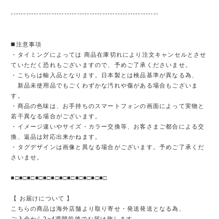
----------------------------------------------------------
◼️注意事項
・タイミングによっては 商品在庫切れにより注文キャンセルとさせ
ていただく恐れもございますので、予めご了承くださいませ。
・こちらは輸入品となります。日本製とは検品基準が異なる為、
新品未使用品でもごくわずかな汚れや傷がある場合もございま
す。
・商品の色味は、お手持ちのスマートフォンの画面によって実物と
若干異なる場合がございます。
・イメージ違いやサイズ・カラー交換等、お客さまご都合による交
換、返品は対応出来かねます。
・タグデザインは画像と異なる場合がございます。予めご了承くだ
さいませ。
■□■□■□■□■□■□■□■□■□■□■□■□
【 お届けについて 】
こちらの商品は海外店舗より取り寄せ・発送発送となる為、
ご入金から2~4週間前後でお届け致します。