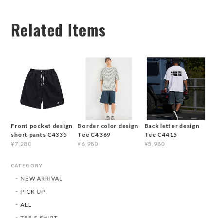
Related Items
Front pocket design
Border color design
Back letter design
short pants C4335
Tee C4369
Tee C4415
¥7,280
¥6,980
¥5,980
CATEGORY
NEW ARRIVAL
PICK UP
ALL
TEE & SHIRT