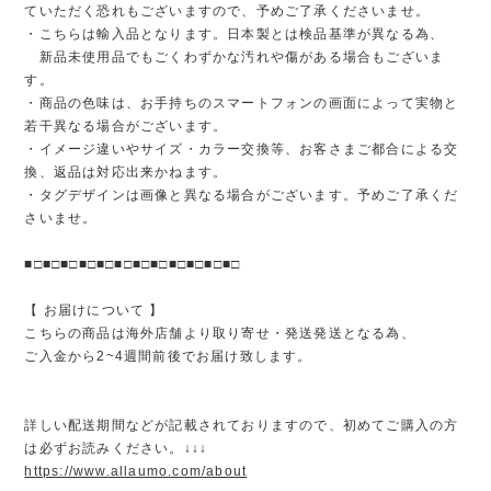
ていただく恐れもございますので、予めご了承くださいませ。
・こちらは輸入品となります。日本製とは検品基準が異なる為、
新品未使用品でもごくわずかな汚れや傷がある場合もございま
す。
・商品の色味は、お手持ちのスマートフォンの画面によって実物と
若干異なる場合がございます。
・イメージ違いやサイズ・カラー交換等、お客さまご都合による交
換、返品は対応出来かねます。
・タグデザインは画像と異なる場合がございます。予めご了承くだ
さいませ。
■□■□■□■□■□■□■□■□■□■□■□■□
【 お届けについて 】
こちらの商品は海外店舗より取り寄せ・発送発送となる為、
ご入金から2~4週間前後でお届け致します。
詳しい配送期間などが記載されておりますので、初めてご購入の方
は必ずお読みください。↓↓↓
https://www.allaumo.com/about