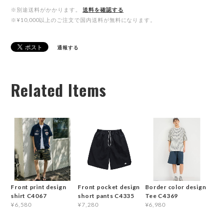
※別途送料がかかります。
送料を確認する
※¥10,000以上のご注文で国内送料が無料になります。
通報する
Related Items
Front print design
Front pocket design
Border color design
shirt C4067
short pants C4335
Tee C4369
¥6,580
¥7,280
¥6,980