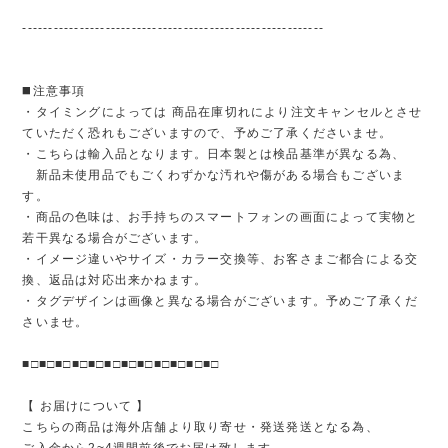
----------------------------------------------------------
◼️注意事項
・タイミングによっては 商品在庫切れにより注文キャンセルとさせ
ていただく恐れもございますので、予めご了承くださいませ。
・こちらは輸入品となります。日本製とは検品基準が異なる為、
新品未使用品でもごくわずかな汚れや傷がある場合もございま
す。
・商品の色味は、お手持ちのスマートフォンの画面によって実物と
若干異なる場合がございます。
・イメージ違いやサイズ・カラー交換等、お客さまご都合による交
換、返品は対応出来かねます。
・タグデザインは画像と異なる場合がございます。予めご了承くだ
さいませ。
■□■□■□■□■□■□■□■□■□■□■□■□
【 お届けについて 】
こちらの商品は海外店舗より取り寄せ・発送発送となる為、
ご入金から2~4週間前後でお届け致します。