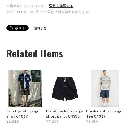
※別途送料がかかります。
送料を確認する
※¥10,000以上のご注文で国内送料が無料になります。
通報する
Related Items
Front print design
Front pocket design
Border color design
shirt C4067
short pants C4335
Tee C4369
¥6,580
¥7,280
¥6,980