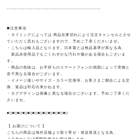
----------------------------------------------------------
◼️注意事項
・タイミングによっては 商品在庫切れにより注文キャンセルとさせ
ていただく恐れもございますので、予めご了承くださいませ。
・こちらは輸入品となります。日本製とは検品基準が異なる為、
新品未使用品でもごくわずかな汚れや傷がある場合もございま
す。
・商品の色味は、お手持ちのスマートフォンの画面によって実物と
若干異なる場合がございます。
・イメージ違いやサイズ・カラー交換等、お客さまご都合による交
換、返品は対応出来かねます。
・タグデザインは画像と異なる場合がございます。予めご了承くだ
さいませ。
■□■□■□■□■□■□■□■□■□■□■□■□
【 お届けについて 】
こちらの商品は海外店舗より取り寄せ・発送発送となる為、
ご入金から2~4週間前後でお届け致します。