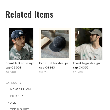
Related Items
Front letter design
Front letter design
Front logo design
cap C3004
cap C4143
cap C4355
¥3,980
¥3,980
¥5,980
CATEGORY
NEW ARRIVAL
PICK UP
ALL
TEE & SHIRT