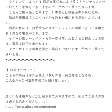
・タイミングによっては 商品在庫切れにより注文キャンセルとさせ
ていただく恐れもございますので、予めご了承くださいませ。
・こちらは輸入品となります。日本製とは検品基準が異なる為、
新品未使用品でもごくわずかな汚れや傷がある場合もございま
す。
・商品の色味は、お手持ちのスマートフォンの画面によって実物と
若干異なる場合がございます。
・イメージ違いやサイズ・カラー交換等、お客さまご都合による交
換、返品は対応出来かねます。
・タグデザインは画像と異なる場合がございます。予めご了承くだ
さいませ。
■□■□■□■□■□■□■□■□■□■□■□■□
【 お届けについて 】
こちらの商品は海外店舗より取り寄せ・発送発送となる為、
ご入金から2~4週間前後でお届け致します。
詳しい配送期間などが記載されておりますので、初めてご購入の方
は必ずお読みください。↓↓↓
https://www.allaumo.com/about