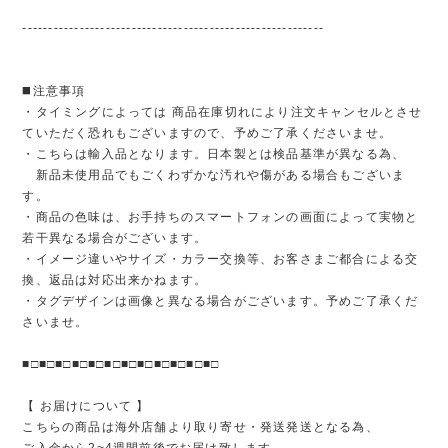
----------------------------------------------------------
◼️注意事項
・タイミングによっては 商品在庫切れにより注文キャンセルとさせ
ていただく恐れもございますので、予めご了承くださいませ。
・こちらは輸入品となります。日本製とは検品基準が異なる為、
新品未使用品でもごくわずかな汚れや傷がある場合もございま
す。
・商品の色味は、お手持ちのスマートフォンの画面によって実物と
若干異なる場合がございます。
・イメージ違いやサイズ・カラー交換等、お客さまご都合による交
換、返品は対応出来かねます。
・タグデザインは画像と異なる場合がございます。予めご了承くだ
さいませ。
■□■□■□■□■□■□■□■□■□■□■□■□
【 お届けについて 】
こちらの商品は海外店舗より取り寄せ・発送発送となる為、
ご入金から2~4週間前後でお届け致します。