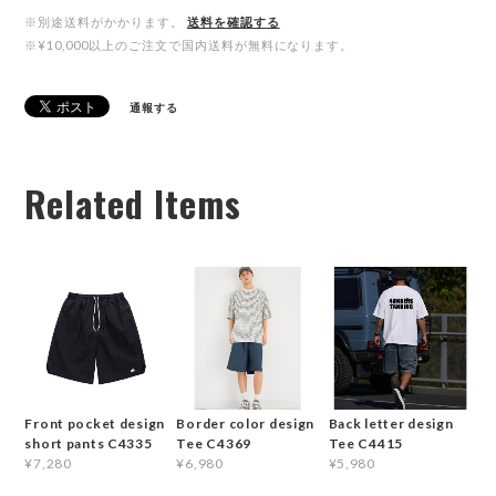
※別途送料がかかります。
送料を確認する
※¥10,000以上のご注文で国内送料が無料になります。
通報する
Related Items
Front pocket design
Border color design
Back letter design
short pants C4335
Tee C4369
Tee C4415
¥7,280
¥6,980
¥5,980