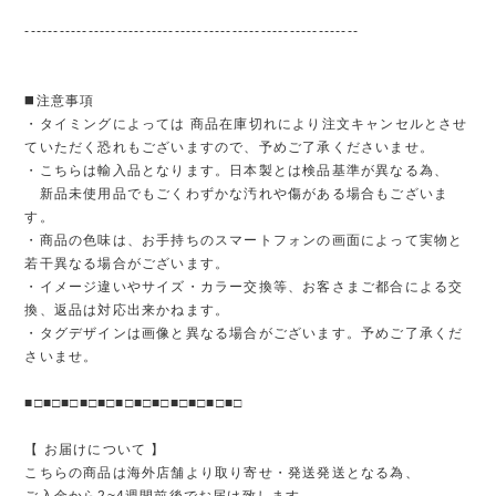
----------------------------------------------------------
◼️注意事項
・タイミングによっては 商品在庫切れにより注文キャンセルとさせ
ていただく恐れもございますので、予めご了承くださいませ。
・こちらは輸入品となります。日本製とは検品基準が異なる為、
新品未使用品でもごくわずかな汚れや傷がある場合もございま
す。
・商品の色味は、お手持ちのスマートフォンの画面によって実物と
若干異なる場合がございます。
・イメージ違いやサイズ・カラー交換等、お客さまご都合による交
換、返品は対応出来かねます。
・タグデザインは画像と異なる場合がございます。予めご了承くだ
さいませ。
■□■□■□■□■□■□■□■□■□■□■□■□
【 お届けについて 】
こちらの商品は海外店舗より取り寄せ・発送発送となる為、
ご入金から2~4週間前後でお届け致します。