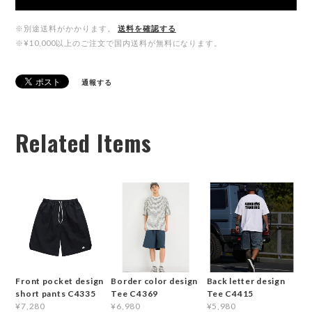
※別途送料がかかります。
送料を確認する
※¥10,000以上のご注文で国内送料が無料になります。
通報する
Related Items
Front pocket design
Border color design
Back letter design
short pants C4335
Tee C4369
Tee C4415
¥7,280
¥6,980
¥5,980