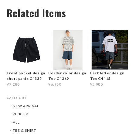
Related Items
Front pocket design
Border color design
Back letter design
short pants C4335
Tee C4369
Tee C4415
¥7,280
¥6,980
¥5,980
CATEGORY
NEW ARRIVAL
PICK UP
ALL
TEE & SHIRT