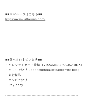
■■TOPページはこちら■■
https://www.allaumo.com/
----------------------------------------------------------
■■選べるお支払い方法■■
・クレジットカード決済（VISA/Master/JCB/AMEX）
・キャリア決済（docomo/au/Softbank/Y!mobile）
・銀行振込
・コンビニ決済
・Pay-easy
----------------------------------------------------------