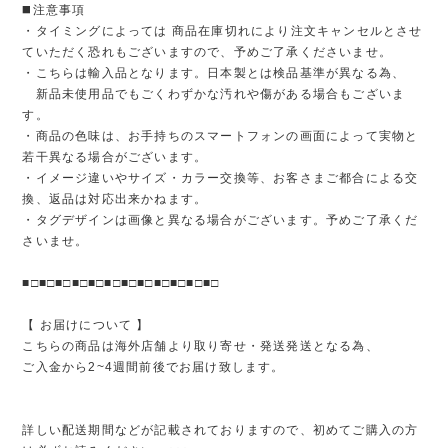
◼️注意事項
・タイミングによっては 商品在庫切れにより注文キャンセルとさせ
ていただく恐れもございますので、予めご了承くださいませ。
・こちらは輸入品となります。日本製とは検品基準が異なる為、
新品未使用品でもごくわずかな汚れや傷がある場合もございま
す。
・商品の色味は、お手持ちのスマートフォンの画面によって実物と
若干異なる場合がございます。
・イメージ違いやサイズ・カラー交換等、お客さまご都合による交
換、返品は対応出来かねます。
・タグデザインは画像と異なる場合がございます。予めご了承くだ
さいませ。
■□■□■□■□■□■□■□■□■□■□■□■□
【 お届けについて 】
こちらの商品は海外店舗より取り寄せ・発送発送となる為、
ご入金から2~4週間前後でお届け致します。
詳しい配送期間などが記載されておりますので、初めてご購入の方