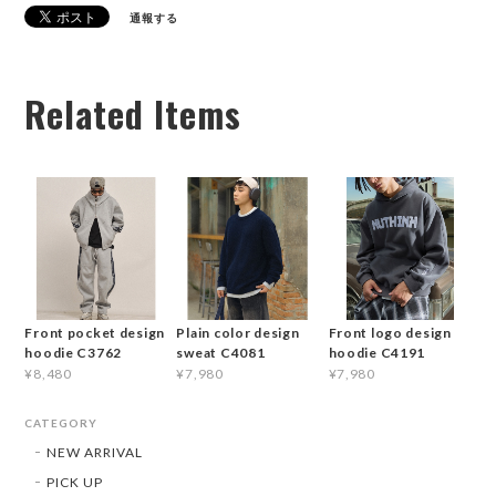
通報する
Related Items
Front pocket design
Plain color design
Front logo design
hoodie C3762
sweat C4081
hoodie C4191
¥8,480
¥7,980
¥7,980
CATEGORY
NEW ARRIVAL
PICK UP