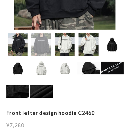
Front letter design hoodie C2460
¥7,280