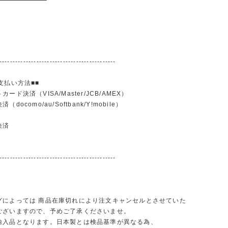
--------------------------------------------
支払い方法■■
ード決済（VISA/Master/JCB/AMEX）
docomo/au/Softbank/Y!mobile）
込
決済
--------------------------------------------
グによっては 商品在庫切れにより注文キャンセルとさせていた
ございますので、予めご了承くださいませ。
輸入品となります。日本製とは検品基準が異なる為、