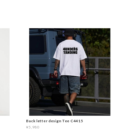
Back letter design Tee C4415
¥5,980