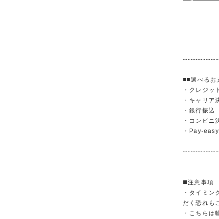
--------------
■■選べるお
・クレジットカ
・キャリア決済（
・銀行振
・コンビニ
・Pay-easy
--------------
◼️注意事項
・タイミン
だく恐れも
・こちらは