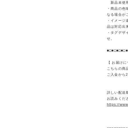
新品未使用
・商品の色
なる場合が
・イメージ
品は対応出
・タグデザ
せ。
■□■□■□■□■
【 お届けに
こちらの商
ご入金から
詳しい配送
お読みくださ
https://ww