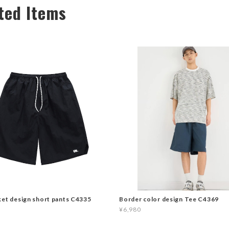
ted Items
ket design short pants C4335
Border color design Tee C4369
¥6,980