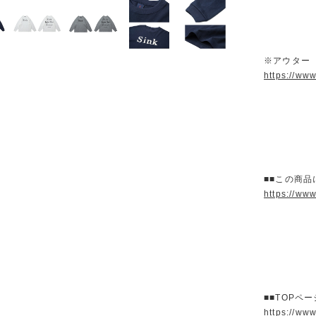
※アウター
https://ww
■■この商品
https://ww
■■TOPペ
https://ww