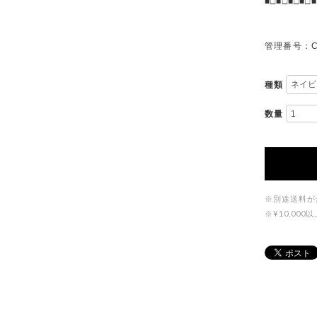
■□■□■□■□■
管理番号：C
種類
数量
※別途送料が
※¥10,0