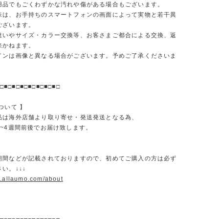
品でもごくわずかな汚れや傷がある場合もございます。
味は、お手持ちのスマートフォンの画面によって実物と若干異
ございます。
違いやサイズ・カラー交換等、お客さまご都合による交換、返
来かねます。
インは画像と異なる場合がございます。予めご了承くださいま
□■□■□■□■□■□■□■□
ついて 】
品は海外店舗より取り寄せ・発送発送となる為、
2~4週間前後でお届け致します。
期間などが記載されておりますので、初めてご購入の方は必ず
い。↓↓↓
w.allaumo.com/about