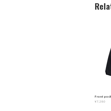
Rela
Front poc
¥7,280