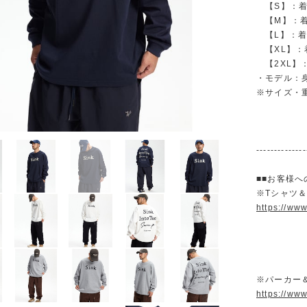
【S】：着丈 
【M】：着丈 
【L】：着丈 
【XL】：着丈
【2XL】：着
・モデル：身
※サイズ・
--------------
■■お客様へ
※Tシャツ
https://ww
※パーカー
https://ww