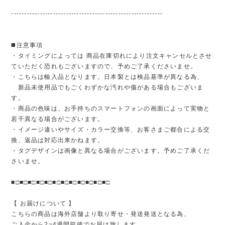
----------------------------------------------------------
◼️注意事項
・タイミングによっては 商品在庫切れにより注文キャンセルとさせ
ていただく恐れもございますので、予めご了承くださいませ。
・こちらは輸入品となります。日本製とは検品基準が異なる為、
新品未使用品でもごくわずかな汚れや傷がある場合もございま
す。
・商品の色味は、お手持ちのスマートフォンの画面によって実物と
若干異なる場合がございます。
・イメージ違いやサイズ・カラー交換等、お客さまご都合による交
換、返品は対応出来かねます。
・タグデザインは画像と異なる場合がございます。予めご了承くだ
さいませ。
■□■□■□■□■□■□■□■□■□■□■□■□
【 お届けについて 】
こちらの商品は海外店舗より取り寄せ・発送発送となる為、
ご入金から2~4週間前後でお届け致します。