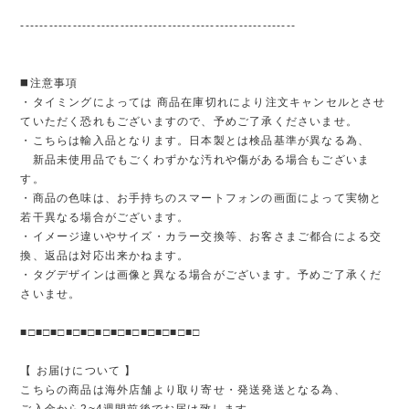
----------------------------------------------------------
◼️注意事項
・タイミングによっては 商品在庫切れにより注文キャンセルとさせ
ていただく恐れもございますので、予めご了承くださいませ。
・こちらは輸入品となります。日本製とは検品基準が異なる為、
新品未使用品でもごくわずかな汚れや傷がある場合もございま
す。
・商品の色味は、お手持ちのスマートフォンの画面によって実物と
若干異なる場合がございます。
・イメージ違いやサイズ・カラー交換等、お客さまご都合による交
換、返品は対応出来かねます。
・タグデザインは画像と異なる場合がございます。予めご了承くだ
さいませ。
■□■□■□■□■□■□■□■□■□■□■□■□
【 お届けについて 】
こちらの商品は海外店舗より取り寄せ・発送発送となる為、
ご入金から2~4週間前後でお届け致します。