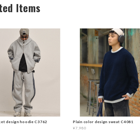
ted Items
ket design hoodie C3762
Plain color design sweat C4081
¥7,980