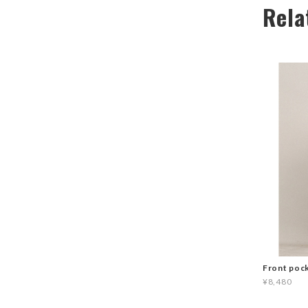
Rela
Front poc
¥8,480