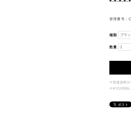
■□■□■□■□■
管理番号：C
種類
数量
※別途送料が
※¥10,0