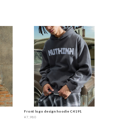
Front logo design hoodie C4191
¥7,980