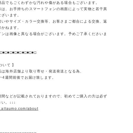
品でもごくわずかな汚れや傷がある場合もございます。
味は、お手持ちのスマートフォンの画面によって実物と若干異
ございます。
違いやサイズ・カラー交換等、お客さまご都合による交換、返
来かねます。
インは画像と異なる場合がございます。予めご了承くださいま
□■□■□■□■□■□■□■□
ついて 】
品は海外店舗より取り寄せ・発送発送となる為、
2~4週間前後でお届け致します。
期間などが記載されておりますので、初めてご購入の方は必ず
い。↓↓↓
w.allaumo.com/about