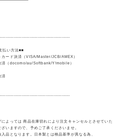
--------------------------------------------
支払い方法■■
ード決済（VISA/Master/JCB/AMEX）
docomo/au/Softbank/Y!mobile）
込
決済
--------------------------------------------
グによっては 商品在庫切れにより注文キャンセルとさせていた
ございますので、予めご了承くださいませ。
輸入品となります。日本製とは検品基準が異なる為、