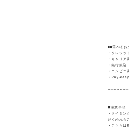
--------------
■■選べるお
・クレジットカ
・キャリア決済（
・銀行振
・コンビニ
・Pay-easy
--------------
◼️注意事項
・タイミン
だく恐れも
・こちらは