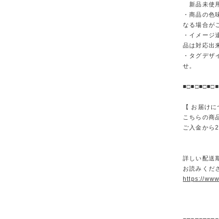
新品未使用
・商品の色
なる場合が
・イメージ
品は対応出
・タグデザ
せ。
■□■□■□■□■
【 お届けに
こちらの商
ご入金から
詳しい配送
お読みくださ
https://ww