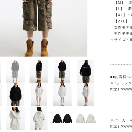
【M】：着丈 
【L】：着丈 
【XL】：着丈
【2XL】：着
・女性モデル
・男性モデル
※サイズ・
--------------
■■お客様へ
※Tシャツ
https://ww
※パーカー
https://ww