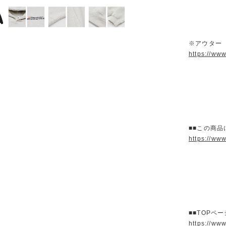
※アウター
https://ww
■■この商品
https://ww
■■TOPペ
https://ww