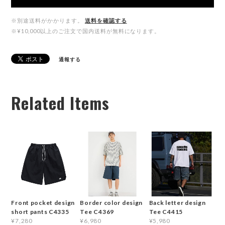
※別途送料がかかります。
送料を確認する
※¥10,000以上のご注文で国内送料が無料になります。
通報する
Related Items
Front pocket design
Border color design
Back letter design
short pants C4335
Tee C4369
Tee C4415
¥7,280
¥6,980
¥5,980