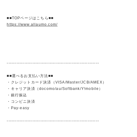
■■TOPページはこちら■■
https://www.allaumo.com/
----------------------------------------------------------
■■選べるお支払い方法■■
・クレジットカード決済（VISA/Master/JCB/AMEX）
・キャリア決済（docomo/au/Softbank/Y!mobile）
・銀行振込
・コンビニ決済
・Pay-easy
----------------------------------------------------------