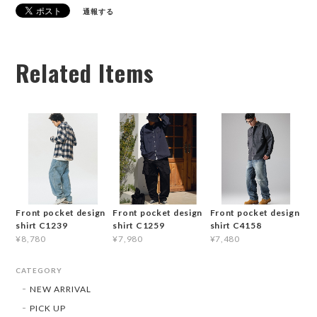
通報する
Related Items
Front pocket design
Front pocket design
Front pocket design
shirt C1239
shirt C1259
shirt C4158
¥8,780
¥7,980
¥7,480
CATEGORY
NEW ARRIVAL
PICK UP