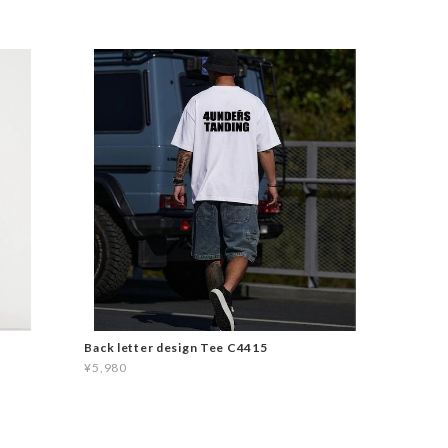
Back letter design Tee C4415
¥5,980