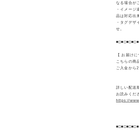
なる場合が
・イメージ
品は対応出
・タグデザ
せ。
■□■□■□■□■
【 お届けに
こちらの商
ご入金から
詳しい配送
お読みくださ
https://ww
■□■□■□■□■