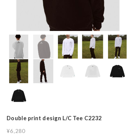
Double print design L/C Tee C2232
¥6,280