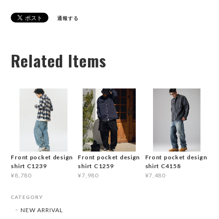
通報する
Related Items
Front pocket design
Front pocket design
Front pocket design
shirt C1239
shirt C1259
shirt C4158
¥8,780
¥7,980
¥7,480
CATEGORY
NEW ARRIVAL