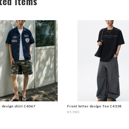
ted Items
t design shirt C4067
Front letter design Tee C4338
¥5,980