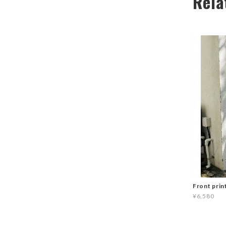
Rela
Front prin
¥6,580