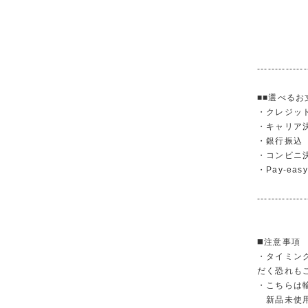
--------------
■■選べるお
・クレジットカ
・キャリア決済（
・銀行振
・コンビニ
・Pay-easy
--------------
◼️注意事項
・タイミン
だく恐れも
・こちらは
新品未使用