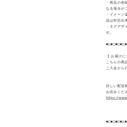
・商品の色
なる場合が
・イメージ
品は対応出
・タグデザ
せ。
■□■□■□■□■
【 お届けに
こちらの商
ご入金から
詳しい配送
お読みくださ
https://ww
■□■□■□■□■