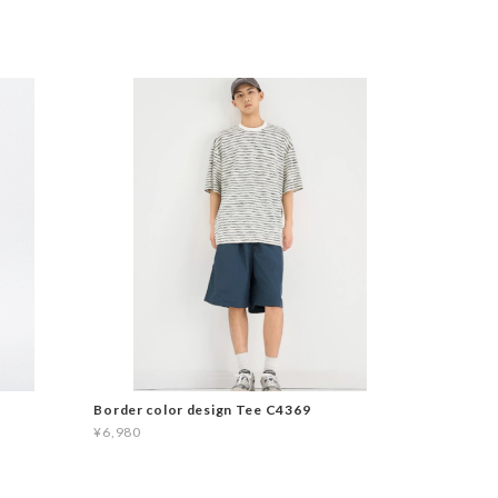
Border color design Tee C4369
¥6,980