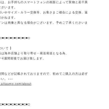
味は、お手持ちのスマートフォンの画面によって実物と若干異
ございます。
違いやサイズ・カラー交換等、お客さまご都合による交換、返
来かねます。
インは画像と異なる場合がございます。予めご了承くださいま
□■□■□■□■□■□■□■□
ついて 】
品は海外店舗より取り寄せ・発送発送となる為、
2~4週間前後でお届け致します。
期間などが記載されておりますので、初めてご購入の方は必ず
い。↓↓↓
w.allaumo.com/about
□■□■□■□■□■□■□■□