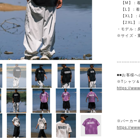
【M】：着丈 
【L】：着丈 
【XL】：着丈
【2XL】：着
・モデル：身
※サイズ・
--------------
■■お客様へ
※Tシャツ
https://ww
※パーカー
https://ww