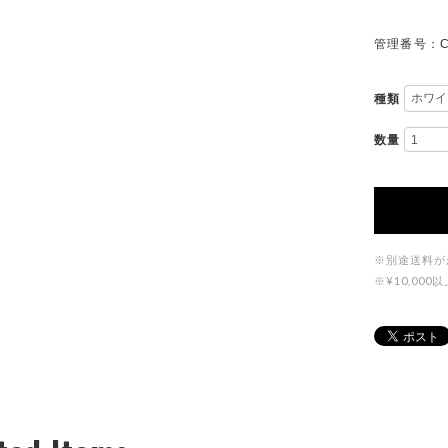
管理番号：C
種類
数量
※別途送料が
※¥10,0