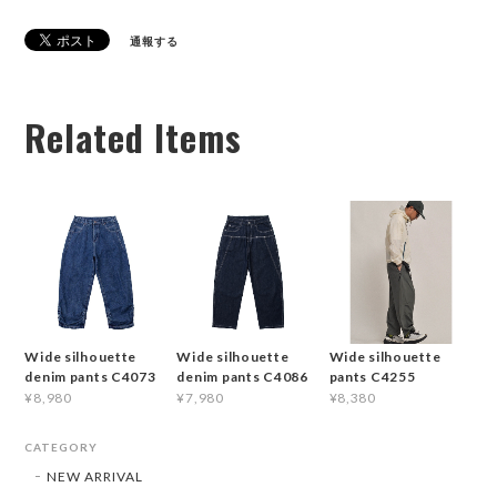
通報する
Related Items
Wide silhouette
Wide silhouette
Wide silhouette
denim pants C4073
denim pants C4086
pants C4255
¥8,980
¥7,980
¥8,380
CATEGORY
NEW ARRIVAL