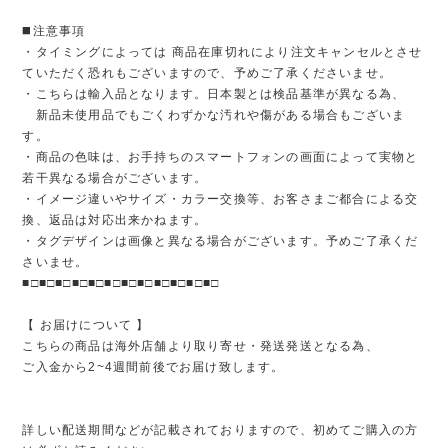
◼️注意事項
・タイミングによっては 商品在庫切れにより注文キャンセルとさせ
ていただく恐れもございますので、予めご了承くださいませ。
・こちらは輸入品となります。日本製とは検品基準が異なる為、
新品未使用品でもごくわずかな汚れや傷がある場合もございま
す。
・商品の色味は、お手持ちのスマートフォンの画面によって実物と
若干異なる場合がございます。
・イメージ違いやサイズ・カラー交換等、お客さまご都合による交
換、返品は対応出来かねます。
・タグデザインは画像と異なる場合がございます。予めご了承くだ
さいませ。
■□■□■□■□■□■□■□■□■□■□■□■□
【 お届けについて 】
こちらの商品は海外店舗より取り寄せ・発送発送となる為、
ご入金から2~4週間前後でお届け致します。
詳しい配送期間などが記載されておりますので、初めてご購入の方