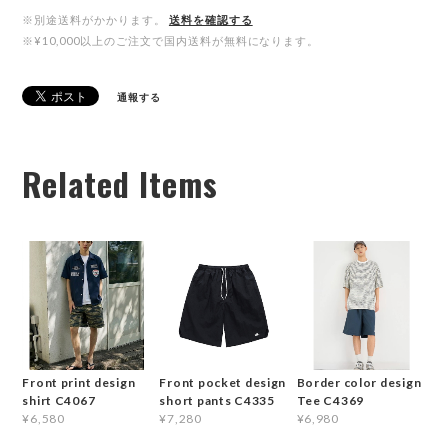
※別途送料がかかります。
送料を確認する
※¥10,000以上のご注文で国内送料が無料になります。
通報する
Related Items
Front print design
Front pocket design
Border color design
shirt C4067
short pants C4335
Tee C4369
¥6,580
¥7,280
¥6,980