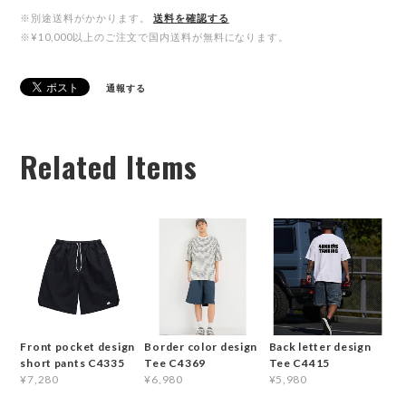
※別途送料がかかります。
送料を確認する
※¥10,000以上のご注文で国内送料が無料になります。
通報する
Related Items
Front pocket design
Border color design
Back letter design
short pants C4335
Tee C4369
Tee C4415
¥7,280
¥6,980
¥5,980