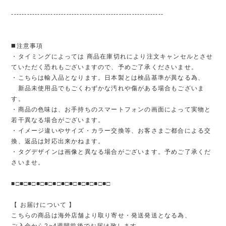
----------------------------------------------------------
◼️注意事項
・タイミングによっては 商品在庫切れにより注文キャンセルとさせ
ていただく恐れもございますので、予めご了承くださいませ。
・こちらは輸入品となります。日本製とは検品基準が異なる為、
新品未使用品でもごくわずかな汚れや傷がある場合もございま
す。
・商品の色味は、お手持ちのスマートフォンの画面によって実物と
若干異なる場合がございます。
・イメージ違いやサイズ・カラー交換等、お客さまご都合による交
換、返品は対応出来かねます。
・タグデザインは画像と異なる場合がございます。予めご了承くだ
さいませ。
■□■□■□■□■□■□■□■□■□■□■□■□
【 お届けについて 】
こちらの商品は海外店舗より取り寄せ・発送発送となる為、
ご入金から2~4週間前後でお届け致します。