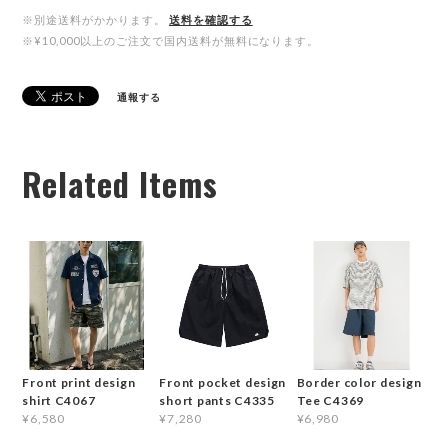
※別途送料がかかります。
送料を確認する
※¥10,000以上のご注文で国内送料が無料になります。
通報する
Related Items
Front print design
Front pocket design
Border color design
shirt C4067
short pants C4335
Tee C4369
¥6,580
¥7,280
¥6,980