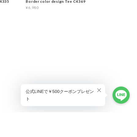
C4335
Border color design Tee C4369
¥6,980