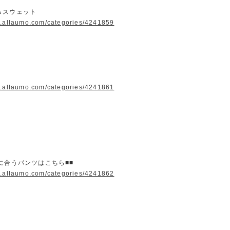
＆スウェット
w.allaumo.com/categories/4241859
w.allaumo.com/categories/4241861
に合うパンツはこちら■■
w.allaumo.com/categories/4241862