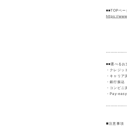
■■TOPペ
https://ww
--------------
■■選べるお
・クレジットカ
・キャリア決済（
・銀行振
・コンビニ
・Pay-easy
--------------
◼️注意事項