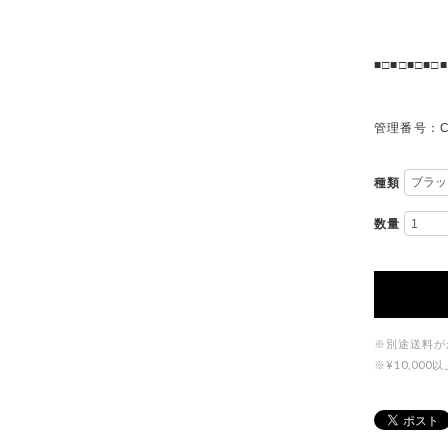
■□■□■□■□■
管理番号：C
種類
数量
※別途送料が
※¥10,0