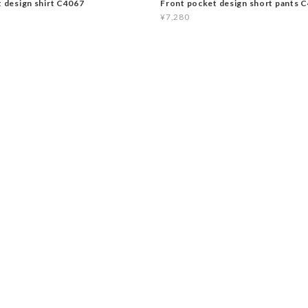
t design shirt C4067
Front pocket design short pants 
¥7,280