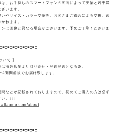
味は、お手持ちのスマートフォンの画面によって実物と若干異
ございます。
違いやサイズ・カラー交換等、お客さまご都合による交換、返
来かねます。
インは画像と異なる場合がございます。予めご了承くださいま
□■□■□■□■□■□■□■□
ついて 】
品は海外店舗より取り寄せ・発送発送となる為、
2~4週間前後でお届け致します。
期間などが記載されておりますので、初めてご購入の方は必ず
い。↓↓↓
w.allaumo.com/about
□■□■□■□■□■□■□■□