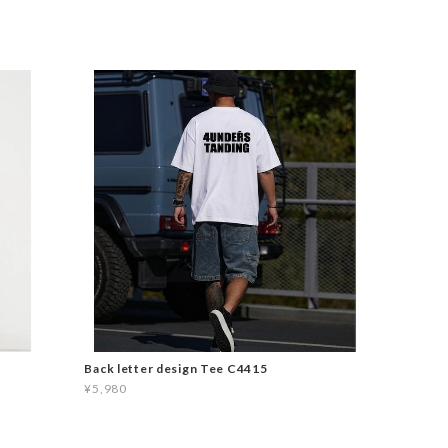
Back letter design Tee C4415
¥5,980