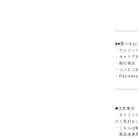
--------------
■■選べるお
・クレジットカ
・キャリア決済（
・銀行振
・コンビニ
・Pay-easy
--------------
◼️注意事項
・タイミン
だく恐れも
・こちらは
新品未使用