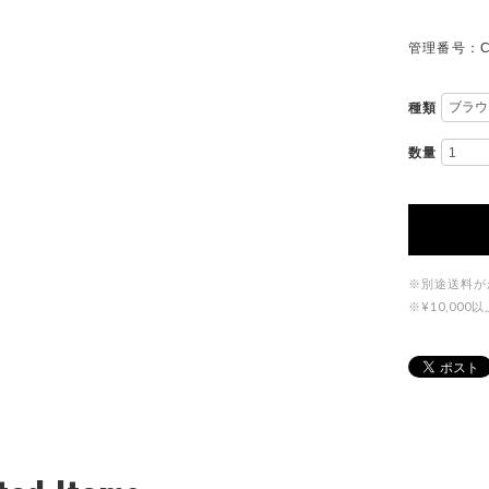
管理番号：C
種類
数量
※別途送料が
※¥10,0