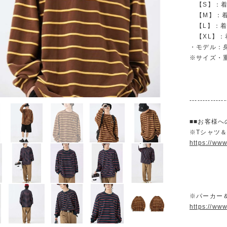
【S】：着丈 
【M】：着丈 
【L】：着丈 
【XL】：着丈
・モデル：身長
※サイズ・
--------------
■■お客様へ
※Tシャツ
https://ww
※パーカー
https://ww