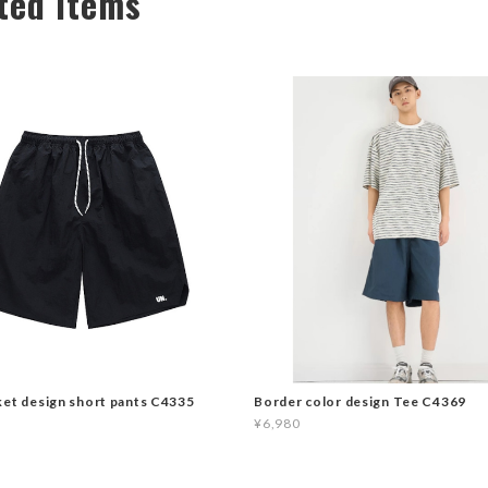
ted Items
ket design short pants C4335
Border color design Tee C4369
¥6,980