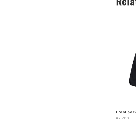
Rela
Front poc
¥7,280