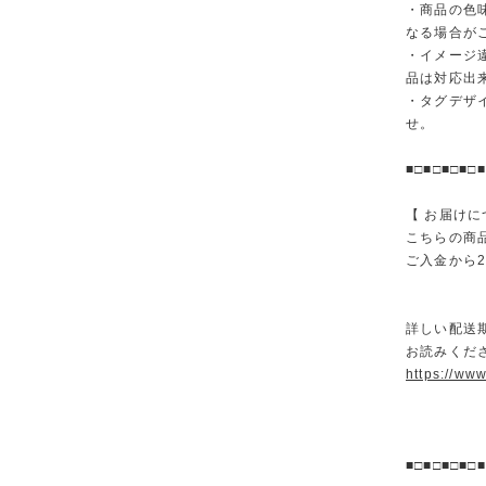
・商品の色
なる場合が
・イメージ
品は対応出
・タグデザ
せ。
■□■□■□■□■
【 お届けに
こちらの商
ご入金から
詳しい配送
お読みくださ
https://ww
■□■□■□■□■