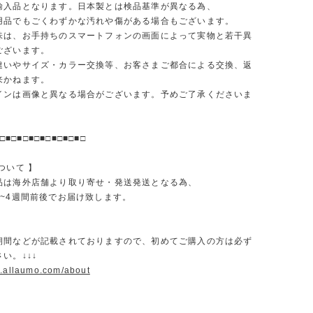
輸入品となります。日本製とは検品基準が異なる為、
品でもごくわずかな汚れや傷がある場合もございます。
味は、お手持ちのスマートフォンの画面によって実物と若干異
ございます。
違いやサイズ・カラー交換等、お客さまご都合による交換、返
来かねます。
インは画像と異なる場合がございます。予めご了承くださいま
□■□■□■□■□■□■□■□
ついて 】
品は海外店舗より取り寄せ・発送発送となる為、
2~4週間前後でお届け致します。
期間などが記載されておりますので、初めてご購入の方は必ず
い。↓↓↓
w.allaumo.com/about