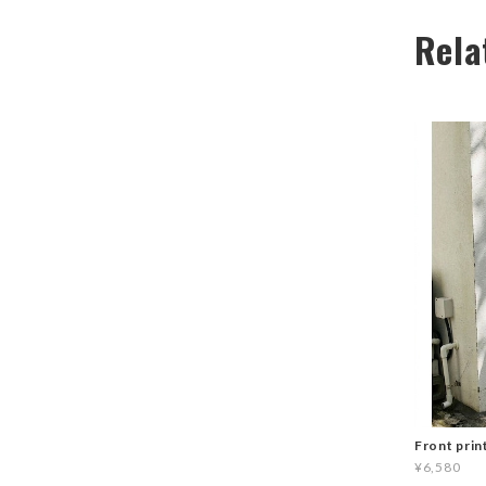
Rela
Front prin
¥6,580