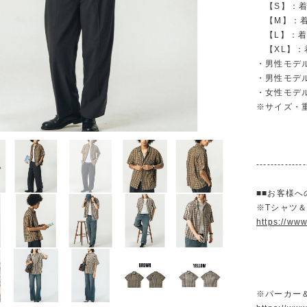
【S】：着丈 
【M】：着丈 
【L】：着丈 
【XL】：着丈
・男性モデル
・男性モデル
・女性モデル
※サイズ・
--------------
■■お客様へ
※Tシャツ
https://ww
※パーカー