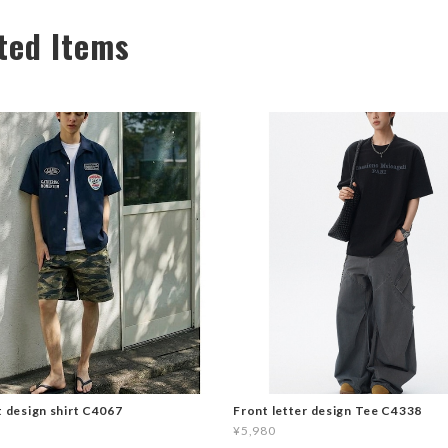
ted Items
t design shirt C4067
Front letter design Tee C4338
¥5,980