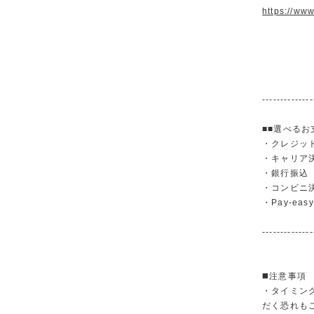
https://ww
--------------
■■選べるお
・クレジットカ
・キャリア決済（
・銀行振
・コンビニ
・Pay-easy
--------------
◼️注意事項
・タイミン
だく恐れも