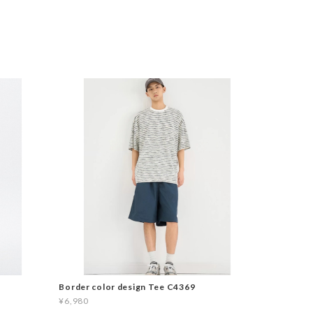
Border color design Tee C4369
¥6,980