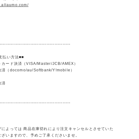
w.allaumo.com/
--------------------------------------------
支払い方法■■
ード決済（VISA/Master/JCB/AMEX）
docomo/au/Softbank/Y!mobile）
込
決済
--------------------------------------------
グによっては 商品在庫切れにより注文キャンセルとさせていた
ございますので、予めご了承くださいませ。