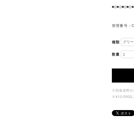
■□■□■□■□■
管理番号：C
種類
数量
※別途送料が
※¥10,0