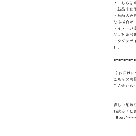
・こちらは
新品未使用
・商品の色
なる場合が
・イメージ
品は対応出
・タグデザ
せ。
■□■□■□■□■
【 お届けに
こちらの商
ご入金から
詳しい配送
お読みくださ
https://ww