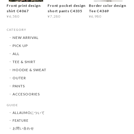
Front print design
Front pocket design
Border color design
shirt C4067
short pants C4335
Tee C4369
¥6,580
¥7,280
¥6,980
CATEGORY
NEW ARRIVAL
PICK UP
ALL
TEE & SHIRT
HOODIE & SWEAT
OUTER
PANTS
ACCESOORIES
GUIDE
ALLAUMOについて
FEATURE
お問い合わせ