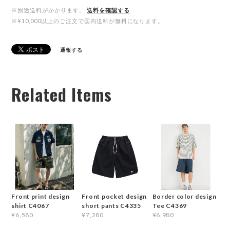
※別途送料がかかります。
送料を確認する
※¥10,000以上のご注文で国内送料が無料になります。
通報する
Related Items
Front print design
Front pocket design
Border color design
shirt C4067
short pants C4335
Tee C4369
¥6,580
¥7,280
¥6,980