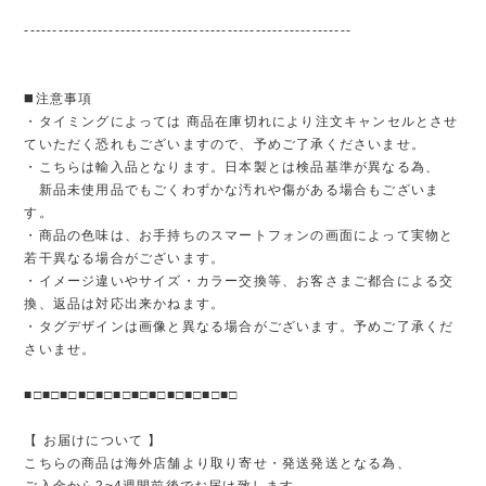
----------------------------------------------------------
◼️注意事項
・タイミングによっては 商品在庫切れにより注文キャンセルとさせ
ていただく恐れもございますので、予めご了承くださいませ。
・こちらは輸入品となります。日本製とは検品基準が異なる為、
新品未使用品でもごくわずかな汚れや傷がある場合もございま
す。
・商品の色味は、お手持ちのスマートフォンの画面によって実物と
若干異なる場合がございます。
・イメージ違いやサイズ・カラー交換等、お客さまご都合による交
換、返品は対応出来かねます。
・タグデザインは画像と異なる場合がございます。予めご了承くだ
さいませ。
■□■□■□■□■□■□■□■□■□■□■□■□
【 お届けについて 】
こちらの商品は海外店舗より取り寄せ・発送発送となる為、
ご入金から2~4週間前後でお届け致します。