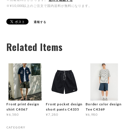
※¥10,000以上のご注文で国内送料が無料になります。
通報する
Related Items
Front print design
Front pocket design
Border color design
shirt C4067
short pants C4335
Tee C4369
¥6,580
¥7,280
¥6,980
CATEGORY