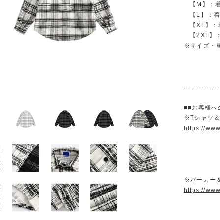
【M】：着丈 
【L】：着丈 
【XL】：着丈
【2XL】：着
※サイズ・
--------------
■■お客様へ
※Tシャツ
https://ww
※パーカー
https://ww