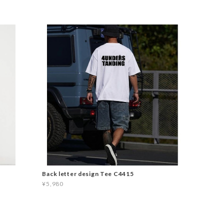
Back letter design Tee C4415
¥5,980