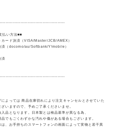
--------------------------------------------
支払い方法■■
ード決済（VISA/Master/JCB/AMEX）
docomo/au/Softbank/Y!mobile）
込
決済
--------------------------------------------
グによっては 商品在庫切れにより注文キャンセルとさせていた
ございますので、予めご了承くださいませ。
輸入品となります。日本製とは検品基準が異なる為、
品でもごくわずかな汚れや傷がある場合もございます。
味は、お手持ちのスマートフォンの画面によって実物と若干異