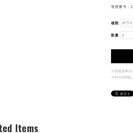
管理番号：C
種類
数量
※別途送料が
※¥10,0
ted Items