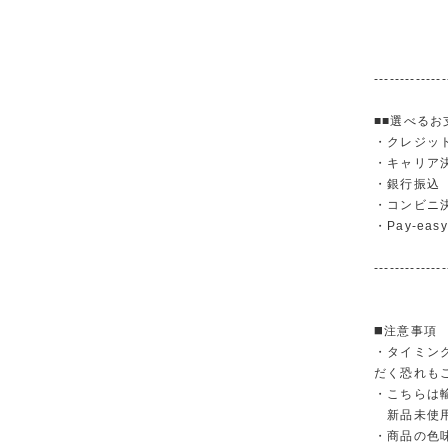
--------------
■■選べるお
・クレジットカ
・キャリア決済（
・銀行振
・コンビニ
・Pay-easy
--------------
◼️注意事項
・タイミン
だく恐れも
・こちらは
新品未使用
・商品の色