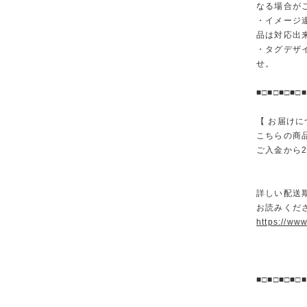
なる場合が
・イメージ
品は対応出
・タグデザ
せ。
■□■□■□■□■
【 お届けに
こちらの商
ご入金から
詳しい配送
お読みくださ
https://ww
■□■□■□■□■