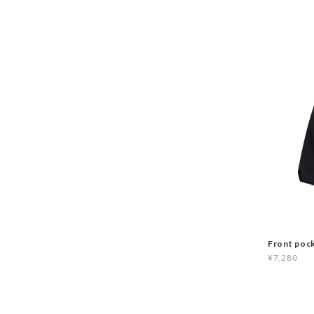
Front poc
¥7,280