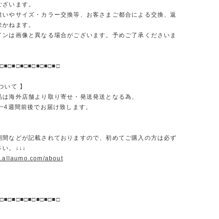
ございます。
違いやサイズ・カラー交換等、お客さまご都合による交換、返
来かねます。
インは画像と異なる場合がございます。予めご了承くださいま
□■□■□■□■□■□■□■□
ついて 】
品は海外店舗より取り寄せ・発送発送となる為、
2~4週間前後でお届け致します。
期間などが記載されておりますので、初めてご購入の方は必ず
い。↓↓↓
w.allaumo.com/about
□■□■□■□■□■□■□■□