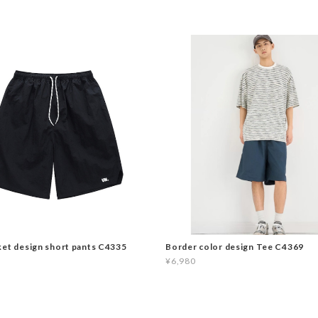
ket design short pants C4335
Border color design Tee C4369
¥6,980